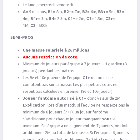
Le lundi, mercredi, vendredi.
A
= 9 millions,
B1
= 8m,
B2+
= 7m,
B2
= 6m,
B3+
= 5m,
B3
=
4m,
B4+
= 3m,
B4
= 2.5m,
C1+
= 2m,
C1
= 1.5m,
C2+
=
1M,
C2
= 500k.
SEMI-PROS
Une masse salariale à 26 millions.
Aucune restriction de cote.
Minimum de joueurs par équipe à 7 joueurs + 1 gardien (8
joueurs) pendant les matchs.
Les 9e et 10e joueurs de l’équipe
C1+
ou moins ne
comptent pas sur la masse. Les plus petites cotes ne
seront pas calculées en premier (9e et 10e joueur).
Joueur fantôme autorisé à C1+
donc valeur de 2M.
Explication
: lors d’un match, si l’équipe ne respecte pas le
minimum de 8 joueurs (7+1), un joueur fantôme
s’additionne pour chaque joueur manquant
sous
le
minimum. Si l’équipe a un alignement de 7 joueurs, on doit
additionner 2M au total de la masse. Si l’équipe a 6 joueurs
pour le match, on doit additionner 2x 2M à la masse, donc