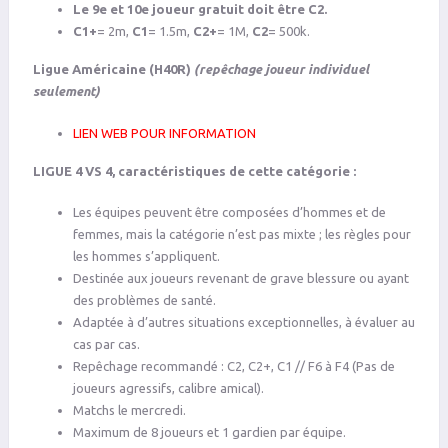
Le 9e et 10e joueur gratuit doit être C2.
C1+
= 2m,
C1
= 1.5m,
C2+
= 1M,
C2
= 500k.
Ligue Américaine (H40R)
(repêchage joueur individuel
seulement)
LIEN WEB POUR INFORMATION
LIGUE 4 VS 4, caractéristiques de cette catégorie :
Les équipes peuvent être composées d’hommes et de
femmes, mais la catégorie n’est pas mixte ; les règles pour
les hommes s’appliquent.
Destinée aux joueurs revenant de grave blessure ou ayant
des problèmes de santé.
Adaptée à d’autres situations exceptionnelles, à évaluer au
cas par cas.
Repêchage recommandé : C2, C2+, C1 // F6 à F4 (Pas de
joueurs agressifs, calibre amical).
Matchs le mercredi.
Maximum de 8 joueurs et 1 gardien par équipe.