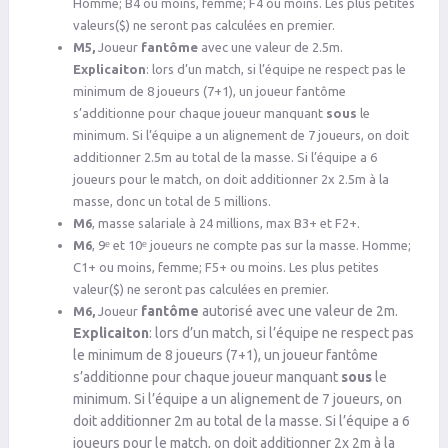
Homme; B4 ou moins, femme; F4 ou moins. Les plus petites
valeurs($) ne seront pas calculées en premier.
M5,
Joueur
fantôme
avec une valeur de 2.5m.
Explicaiton
: lors d’un match, si l’équipe ne respect pas le
minimum de 8 joueurs (7+1), un joueur fantôme
s’additionne pour chaque joueur manquant
sous
le
minimum. Si l’équipe a un alignement de 7 joueurs, on doit
additionner 2.5m au total de la masse. Si l’équipe a 6
joueurs pour le match, on doit additionner 2x 2.5m à la
masse, donc un total de 5 millions.
M6
, masse salariale à 24 millions, max B3+ et F2+.
M6
, 9ᵉ et 10ᵉ joueurs ne compte pas sur la masse. Homme;
C1+ ou moins, femme; F5+ ou moins. Les plus petites
valeur($) ne seront pas calculées en premier.
fantôme
autorisé avec une valeur de 2m.
M6,
Joueur
Explicaiton
: lors d’un match, si l’équipe ne respect pas
le minimum de 8 joueurs (7+1), un joueur fantôme
s’additionne pour chaque joueur manquant
sous
le
minimum. Si l’équipe a un alignement de 7 joueurs, on
doit additionner 2m au total de la masse. Si l’équipe a 6
joueurs pour le match, on doit additionner 2x 2m à la