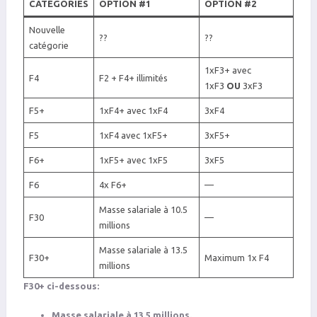
CATÉGORIES
OPTION #1
OPTION #2
Nouvelle
??
??
catégorie
1xF3+ avec
F4
F2 + F4+ illimités
1xF3
OU
3xF3
F5+
1xF4+ avec 1xF4
3xF4
F5
1xF4 avec 1xF5+
3xF5+
F6+
1xF5+ avec 1xF5
3xF5
F6
4x F6+
—
Masse salariale à 10.5
F30
—
millions
Masse salariale à 13.5
F30+
Maximum 1x F4
millions
F30+ ci-dessous:
Masse salariale à 13.5 millions.