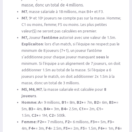
masse, donc un total de 4 millions.
M7
, masse salariale à 18 millions, max B4+ et F3.
M7
, 9ᵉ et 10ᵉ joueurs ne compte pas sur la masse. Homme;
C1 ou moins, femme; F5 ou moins. Les plus petites
valeur($) ne seront pas calculées en premier.
M7,
Joueur
fantôme
autorisé avec une valeur de 1.5m.
Explicaiton
: lors d’un match, si l’équipe ne respect pas le
minimum de 8 joueurs (7+1), un joueur fantôme
s’additionne pour chaque joueur manquant
sous
le
minimum. Si l’équipe a un alignement de 7 joueurs, on doit
additionner 1.5m au total de la masse. Si l’équipe a 6
joueurs pour le match, on doit additionner 2x 1.5m à la
masse, donc un total de 3 millions.
M5, M6, M7
, la masse salariale est calculée pour
8
joueurs
.
Homme:
A
= 9 millions,
B1
= 8m,
B2+
= 7m,
B2
= 6m,
B3+
=
5m,
B3
= 4m,
B4+
= 3m,
B4
= 2.5m,
C1+
= 2m,
C1
=
1.5m,
C2+
= 1M,
C2
= 500k.
Femme:
F2+
= 7 millions,
F2
= 6 millions,
F3+
= 5m,
F3
=
4m,
F4+
= 3m,
F4
= 2.5m,
F5+
= 2m,
F5
= 1.5m,
F6+
= 1m,
F6
=