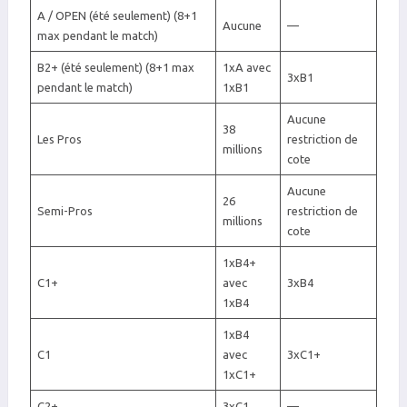
A / OPEN (été seulement) (8+1
Aucune
—
max pendant le match)
B2+ (été seulement) (8+1 max
1xA avec
3xB1
pendant le match)
1xB1
Aucune
38
Les Pros
restriction de
millions
cote
Aucune
26
Semi-Pros
restriction de
millions
cote
1xB4+
C1+
avec
3xB4
1xB4
1xB4
C1
avec
3xC1+
1xC1+
C2+
3xC1
—