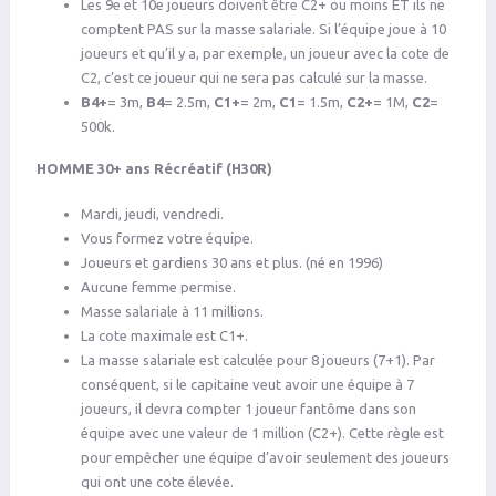
Les 9e et 10e joueurs doivent être C2+ ou moins ET ils ne
comptent PAS sur la masse salariale. Si l’équipe joue à 10
joueurs et qu’il y a, par exemple, un joueur avec la cote de
C2, c’est ce joueur qui ne sera pas calculé sur la masse.
B4+
= 3m,
B4
= 2.5m,
C1+
= 2m,
C1
= 1.5m,
C2+
= 1M,
C2
=
500k.
HOMME 30+ ans Récréatif (H30R)
Mardi, jeudi, vendredi.
Vous formez votre équipe.
Joueurs et gardiens 30 ans et plus. (né en 1996)
Aucune femme permise.
Masse salariale à 11 millions.
La cote maximale est C1+.
La masse salariale est calculée pour 8 joueurs (7+1). Par
conséquent, si le capitaine veut avoir une équipe à 7
joueurs, il devra compter 1 joueur fantôme dans son
équipe avec une valeur de 1 million (C2+). Cette règle est
pour empêcher une équipe d’avoir seulement des joueurs
qui ont une cote élevée.