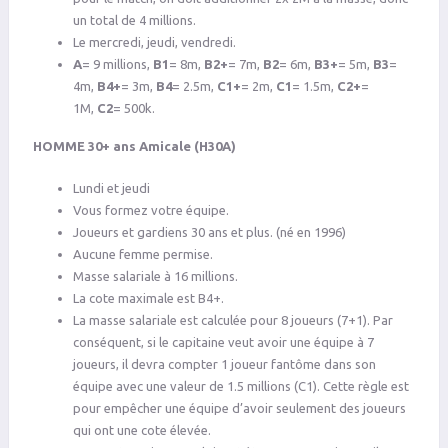
un total de 4 millions.
Le mercredi, jeudi, vendredi.
A
= 9 millions,
B1
= 8m,
B2+
= 7m,
B2
= 6m,
B3+
= 5m,
B3
=
4m,
B4+
= 3m,
B4
= 2.5m,
C1+
= 2m,
C1
= 1.5m,
C2+
=
1M,
C2
= 500k.
HOMME 30+ ans Amicale (H30A)
Lundi et jeudi
Vous formez votre équipe.
Joueurs et gardiens 30 ans et plus. (né en 1996)
Aucune femme permise.
Masse salariale à 16 millions.
La cote maximale est B4+.
La masse salariale est calculée pour 8 joueurs (7+1). Par
conséquent, si le capitaine veut avoir une équipe à 7
joueurs, il devra compter 1 joueur fantôme dans son
équipe avec une valeur de 1.5 millions (C1). Cette règle est
pour empêcher une équipe d’avoir seulement des joueurs
qui ont une cote élevée.