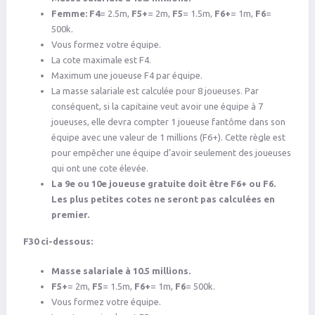
Femme:
F4
= 2.5m,
F5+
= 2m,
F5
= 1.5m,
F6+
= 1m,
F6
=
500k.
Vous formez votre équipe.
La cote maximale est F4.
Maximum une joueuse F4 par équipe.
La masse salariale est calculée pour 8 joueuses. Par
conséquent, si la capitaine veut avoir une équipe à 7
joueuses, elle devra compter 1 joueuse fantôme dans son
équipe avec une valeur de 1 millions (F6+). Cette règle est
pour empêcher une équipe d’avoir seulement des joueuses
qui ont une cote élevée.
La 9e ou 10e joueuse gratuite doit être F6+ ou F6.
Les plus petites cotes ne seront pas calculées en
premier.
F30 ci-dessous:
Masse salariale à 10.5 millions.
F5+
= 2m,
F5
= 1.5m,
F6+
= 1m,
F6
= 500k.
Vous formez votre équipe.