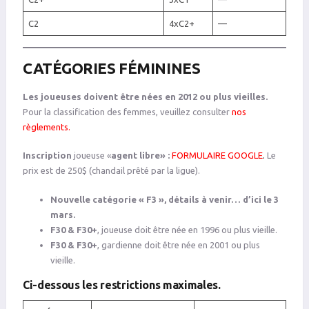
C2
4xC2+
—
CATÉGORIES FÉMININES
Les joueuses doivent être nées en 2012 ou plus vieilles.
Pour la classification des femmes, veuillez consulter
nos
règlements
.
Inscription
joueuse «
agent libre» :
FORMULAIRE GOOGLE
.
Le
prix est de 250$ (chandail prêté par la ligue).
Nouvelle catégorie « F3 », détails à venir… d’ici le 3
mars.
F30 & F30+
, joueuse doit être née en 1996 ou plus vieille.
F30 & F30+
, gardienne doit être née en 2001 ou plus
vieille.
Ci-dessous les restrictions maximales.