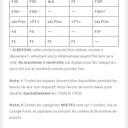
F30
F30
4v4
F3
F30*
F30+
F30+
—
—
F30+*
Les Pros
« F3 »
Les Pros
« F3 »
Les Pros
F4
F4
—
—
F4*
F5
F5
F5
F5
—
*
SI BESOIN
, cette soirée pourrait être utilisée comme «
dépanneur » advenant une problématique quand l’horaire sera
créé.
Au maximum 2 vendredis
par équipe pour les catégories
qui n’ont pas le vendredi comme journée fixe.
Note-1:
Toutes les équipes doivent être disponibles pendant les
heures de leur soir respectif. Nous ferons de notre mieux pour
répartir
équitablement
les 21h00 et 21h55.
Note-2:
Toutes les catégories
MIXTES
sont sur 5 soirées. Via un
Google Form, le capitaine va préciser les soirées et le nombre de
matchs.