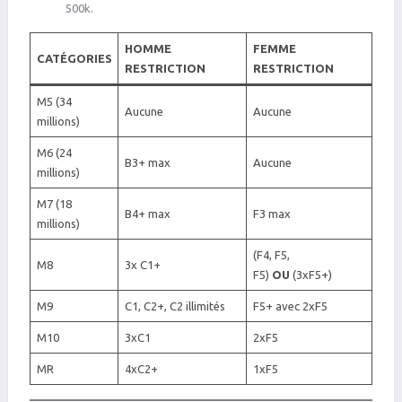
500k.
HOMME
FEMME
CATÉGORIES
RESTRICTION
RESTRICTION
M5 (34
Aucune
Aucune
millions)
M6 (24
B3+ max
Aucune
millions)
M7 (18
B4+ max
F3 max
millions)
(F4, F5,
M8
3x C1+
F5)
OU
(3xF5+)
M9
C1, C2+, C2 illimités
F5+ avec 2xF5
M10
3xC1
2xF5
MR
4xC2+
1xF5