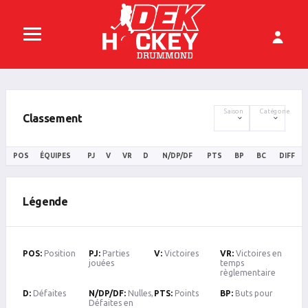
Saison
Catégorie
Classement
POS
ÉQUIPES
PJ
V
VR
D
N/DP/DF
PTS
BP
BC
DIFF
Légende
POS:
Position
PJ:
Parties
V:
Victoires
VR:
Victoires en
jouées
temps
règlementaire
D:
Défaites
N/DP/DF:
Nulles,
PTS:
Points
BP:
Buts pour
Défaites en