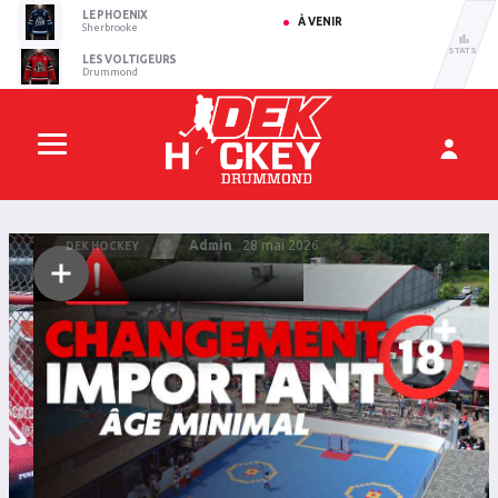
LE PHOENIX
À VENIR
Sherbrooke
STATS
LES VOLTIGEURS
Drummond
Admin
28 mai 2026
DEK HOCKEY
Communiqué officiel DHD