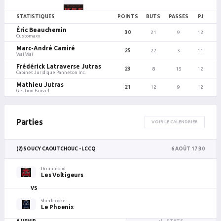
STATISTIQUES
POINTS
BUTS
PASSES
PJ
Éric Beauchemin
30
21
9
12
Customaxx
Marc-André Camiré
25
22
3
11
Wai Wai
Frédérick Latraverse Jutras
23
8
15
12
Cabinet Juridique Panneton Inc.
Mathieu Jutras
21
12
9
12
Gestion Fauvel
Parties
VOIR LE CALENDRIER
(2) SOUCY CAOUTCHOUC - LCCQ
6 AOÛT 17:30
Drummond
Les Voltigeurs
VS
Sherbrooke
Le Phoenix