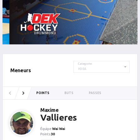
Categorie
Meneurs
POINTS
BUTS
PASSES
Maxime
Vallieres
Équipe:
Wai Wai
Points:
30