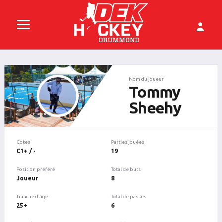
Nom du joueur
Tommy
Sheehy
Cotes
Parties jouées
C1+ / -
19
Position préféré
Total de buts
Joueur
8
Tranche d'âge
Total de passes
25+
6