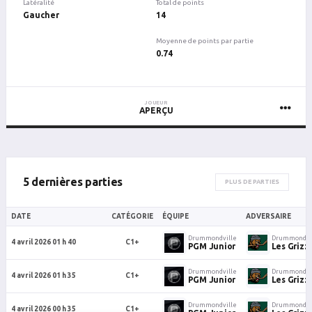
Latéralité
Total de points
Gaucher
14
Moyenne de points par partie
0.74
JOUEUR
APERÇU
5 dernières parties
PLUS DE PARTIES
DATE
CATÉGORIE
ÉQUIPE
ADVERSAIRE
Drummondville
Drummondvi
4 avril 2026 01 h 40
C1+
PGM Junior
Les Grizzl
Drummondville
Drummondvi
4 avril 2026 01 h 35
C1+
PGM Junior
Les Grizzl
Drummondville
Drummondvi
4 avril 2026 00 h 35
C1+