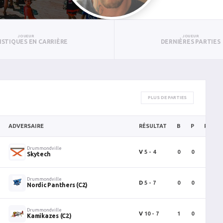
JOUEUR
JOUEUR
ISTIQUES EN CARRIÈRE
DERNIÈRES PARTIES
PLUS DE PARTIES
ADVERSAIRE
RÉSULTAT
B
P
PTS
Drummondville
V
5 - 4
0
0
0
Skytech
Drummondville
D
5 - 7
0
0
0
Nordic Panthers (C2)
Drummondville
V
10 - 7
1
0
1
Kamikazes (C2)