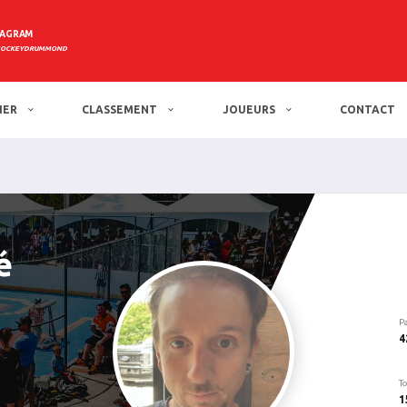
TAGRAM
HOCKEYDRUMMOND
IER
CLASSEMENT
JOUEURS
CONTACT
é
P
4
To
1