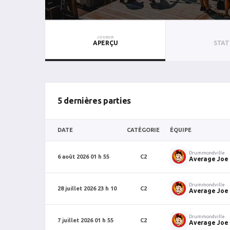
JOUEUR
APERÇU
STAT
5 dernières parties
DATE
CATÉGORIE
ÉQUIPE
Drummondville
6 août 2026 01 h 55
C2
Average Joe
Drummondville
28 juillet 2026 23 h 10
C2
Average Joe
Drummondville
7 juillet 2026 01 h 55
C2
Average Joe