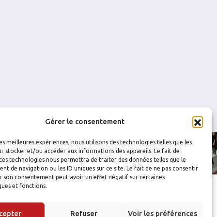
0
0
0
0
0
0
0
0
0
0
Gérer le consentement
les meilleures expériences, nous utilisons des technologies telles que les
r stocker et/ou accéder aux informations des appareils. Le fait de
ces technologies nous permettra de traiter des données telles que le
 de navigation ou les ID uniques sur ce site. Le fait de ne pas consentir
r son consentement peut avoir un effet négatif sur certaines
ques et fonctions.
cepter
Refuser
Voir les préférences