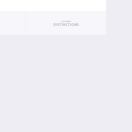
JOUEUR
DISTINCTIONS
PUN
BAN
PAN
BIN
PIN
0
0
0
0
0
0
0
0
0
0
0
0
0
0
0