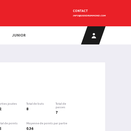
CONTACT
INFO@DEKDRUMMOND.COM
JUNIOR
arties jouées
Total de buts
Total de
passes
2
8
7
tal de points
Moyenne de points par partie
5
0.36