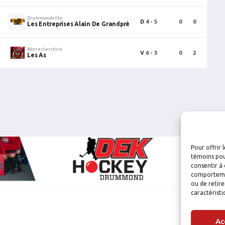
Drummondville
D
4 - 5
0
0
0
Les Entreprises Alain De Grandpré
Worcestershire
V
6 - 3
0
2
2
Les As
Pour offrir 
témoins pou
consentir à 
comportement
ou de retire
caractéristi
Ac