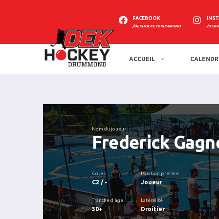
FACEBOOK
INS
/DEKHOCKEYDRUMMOND
/DEK
ACCUEIL
CALENDR
Nom du joueur
Frederick Gagn
Cotes
Position préféré
C2 / -
Joueur
Tranche d'âge
Latéralité
30+
Droitier