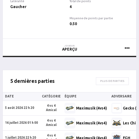
Latéralité
Total de points
Gaucher
4
Moyenne de points par partie
0.50
JOUEUR
APERÇU
5 dernières parties
PLUS DE PARTIES
DATE
CATÉGORIE
ÉQUIPE
ADVERSAIRE
4 vs 4
Maximusik (4vs4)
Gecko (4
5 août 2026 22 h 20
Amical
4 vs 4
Maximusik (4vs4)
Les Chief
16 juillet 2026 01 h 00
Amical
4 vs 4
Maximusik (4vs4)
FGH
1 juillet 2026 22 h 20