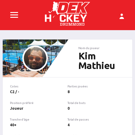
Nom du joueur
Kim
Mathieu
Cotes
Parties jouées
C2 / -
8
Position préféré
Total de buts
Joueur
0
Tranche d'âge
Total de passes
40+
4