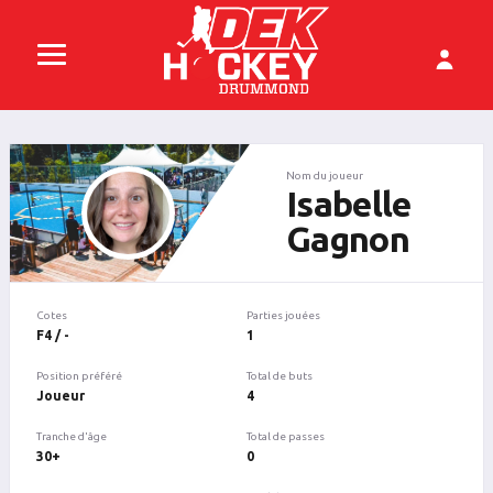
Nom du joueur
Isabelle
Gagnon
Cotes
Parties jouées
F4 / -
1
Position préféré
Total de buts
Joueur
4
Tranche d'âge
Total de passes
30+
0