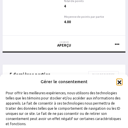
Total de points
4
Moyenne de points par partie
4.00
JOUEUR
APERÇU
5 dernières parties
PLUS DE PARTIES
Gérer le consentement
DATE
CATÉGORIE
ÉQUIPE
ADVERSAIRE
Pour offrir les meilleures expériences, nous utilisons des technologies
Drummondville
Drummondville
telles que les témoins pour stocker et/ou accéder aux informations des
9 août 2024 01 h 55
M8
Crossfit 500
Les commandos
appareils. Le fait de consentir à ces technologies nous permettra de
traiter des données telles que le comportement de navigation ou les ID
uniques sur ce site. Le fait de ne pas consentir ou de retirer son
consentement peut avoir un effet négatif sur certaines caractéristiques
et fonctions.