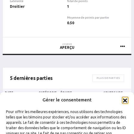
Latéralité
Total de points
Droitier
1
Moyenne de points par partie
0.50
JOUEUR
APERÇU
5 dernières parties
PLUS DE PARTIES
DATE
CATÉGORIE
ÉQUIPE
ADVERSAIRE
Gérer le consentement
Drummondville
Drummondvill
23 août 2024 01 h 55
M8
Les commandos
Vincent d
Pour offrir les meilleures expériences, nous utilisons des technologies
Drummondville
Drummondvill
telles que les témoins pour stocker et/ou accéder aux informations des
7 août 2024 00 h 05
M8
Les commandos
Red fox
appareils. Le fait de consentir à ces technologies nous permettra de
traiter des données telles que le comportement de navigation ou les ID
uniques sur ce site. Le fait de ne pas consentir ou de retirer son