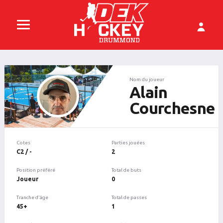
Nom du joueur
Alain
Courchesne
Cotes
Parties jouées
C2 / -
2
Position préféré
Total de buts
Joueur
0
Tranche d'âge
Total de passes
45+
1