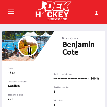
Nom du joueur
Benjamin
Cote
Cotes
- / B4
Ratio de victoire
1
100 %
Position préféré
Gardien
Parties jouées
1
Tranche d'âge
25+
Victoires
1