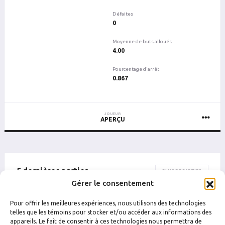
Défaites
0
Moyenne de buts alloués
4.00
Pourcentage d'arrêt
0.867
JOUEUR
APERÇU
5 dernières parties
PLUS DE PARTIES
Gérer le consentement
DATE
CATÉGORIE
ÉQUIPE
ADVERSAIRE
Pour offrir les meilleures expériences, nous utilisons des technologies
Drummondville
Drummondville
telles que les témoins pour stocker et/ou accéder aux informations des
26 juillet 2024 00 h 05
Semi-Pros
Phil Expert
UnderDogs
appareils. Le fait de consentir à ces technologies nous permettra de