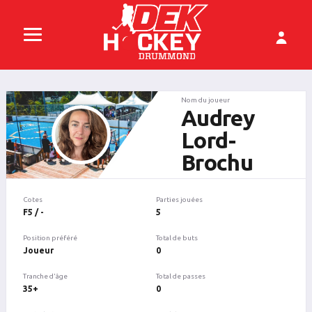
Nom du joueur
Audrey
Lord-
Brochu
Cotes
Parties jouées
F5 / -
5
Position préféré
Total de buts
Joueur
0
Tranche d'âge
Total de passes
35+
0