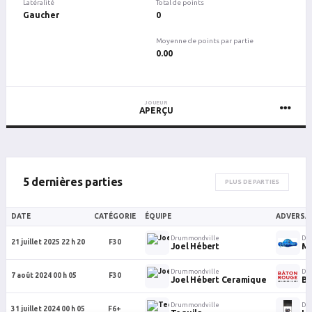
Latéralité
Total de points
Gaucher
0
Moyenne de points par partie
0.00
JOUEUR
APERÇU
5 dernières parties
PLUS DE PARTIES
DATE
CATÉGORIE
ÉQUIPE
ADVERSAI
Drummondville
Dr
21 juillet 2025 22 h 20
F30
Joel Hébert
M2
Drummondville
Dr
7 août 2024 00 h 05
F30
Joel Hébert Ceramique
Ba
Drummondville
Dr
31 juillet 2024 00 h 05
F6+