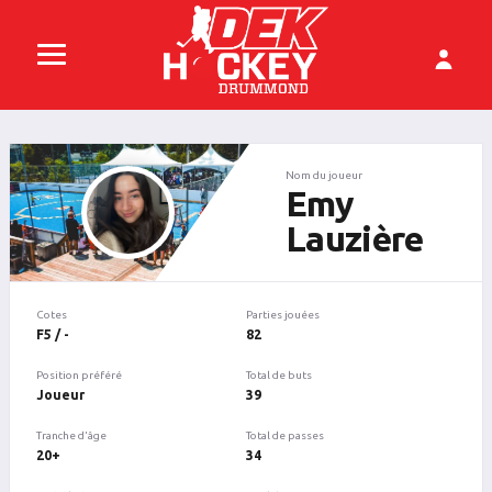
Nom du joueur
Emy
Lauzière
Cotes
Parties jouées
F5 / -
82
Position préféré
Total de buts
Joueur
39
Tranche d'âge
Total de passes
20+
34