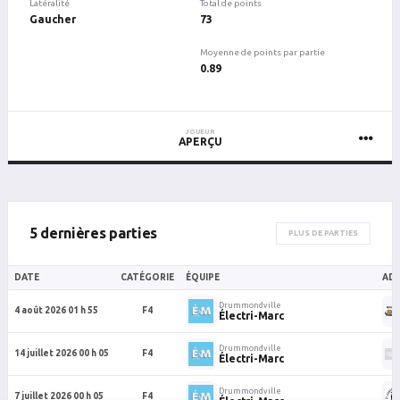
Latéralité
Total de points
Gaucher
73
Moyenne de points par partie
0.89
JOUEUR
APERÇU
5 dernières parties
PLUS DE PARTIES
DATE
CATÉGORIE
ÉQUIPE
ADV
Drummondville
4 août 2026 01 h 55
F4
Électri-Marc
Drummondville
14 juillet 2026 00 h 05
F4
Électri-Marc
Drummondville
7 juillet 2026 00 h 05
F4