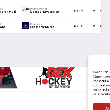
lle
Drummondville
D
3 - 4
0
0
0
geron (4v4)
Dekpool Kryptonite
lle
Drummond
D
3 - 5
0
0
0
oons
Les Mercenaires
Pour offrir 
témoins pou
consentir à 
comportement
ou de retire
caractéristi
Ac