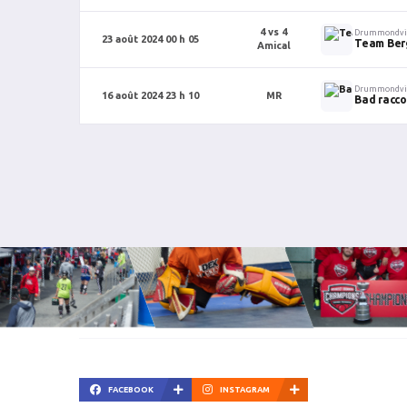
4 vs 4
Drummondvi
23 août 2024 00 h 05
Team Ber
Amical
Drummondvi
16 août 2024 23 h 10
MR
Bad racc
FACEBOOK
INSTAGRAM