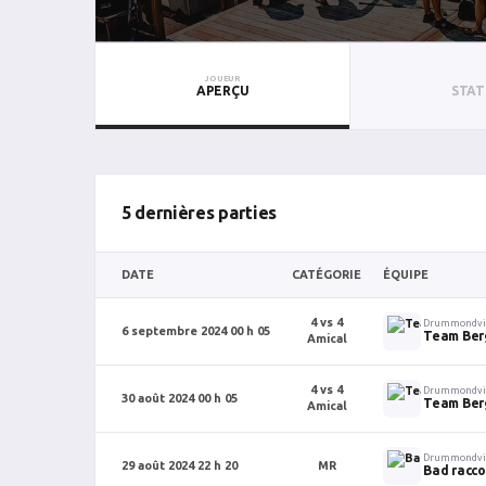
JOUEUR
APERÇU
STAT
5 dernières parties
DATE
CATÉGORIE
ÉQUIPE
4 vs 4
Drummondvi
6 septembre 2024 00 h 05
Team Ber
Amical
4 vs 4
Drummondvi
30 août 2024 00 h 05
Team Ber
Amical
Drummondvi
29 août 2024 22 h 20
MR
Bad racc