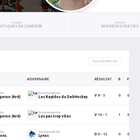
JOUEUR
JOUEUR
ISTIQUES EN CARRIÈRE
DERNIÈRES PARTIES
PLUS DE PARTIES
ADVERSAIRE
RÉSULTAT
B
P
PT
lle
Drummondville
V
8 - 5
0
0
0
geron (4v4)
Les Rapidos du DekHockey
lle
Drummondville
V
10 - 7
1
0
1
geron (4v4)
Les pas trop vites
lle
Drummondville
D
9 - 12
0
0
0
oons
Lynxs