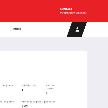
CONTACT
INFO@DEKDRUMMOND.COM
JUNIOR
arties jouées
Total de buts
Total de
passes
1
1
tal de points
Moyenne de points par partie
0.29