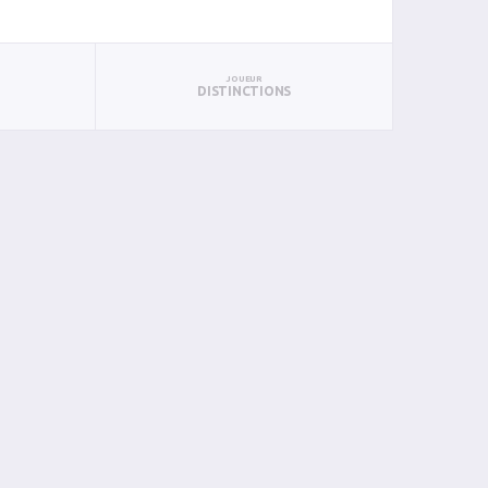
JOUEUR
DISTINCTIONS
S
PUN
BAN
PAN
BIN
PIN
0
0
0
0
0
0
0
0
0
0
2
0
0
0
0