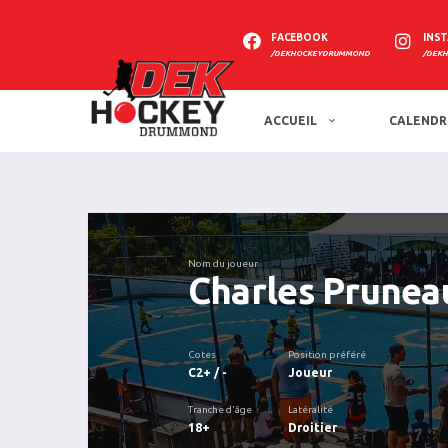
FACEBOOK
INS
/DEKHOCKEYDRUMMOND
/DEK
ACCUEIL
CALENDR
Nom du joueur
Charles Prunea
Cotes
Position préféré
C2+ / -
Joueur
Tranche d'âge
Latéralité
18+
Droitier