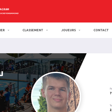
TAGRAM
HOCKEYDRUMMOND
IER
CLASSEMENT
JOUEURS
CONTACT
u
P
7
To
2