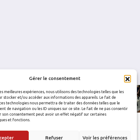
0
0
0
0
0
0
0
0
0
0
Gérer le consentement
les meilleures expériences, nous utilisons des technologies telles que les
r stocker et/ou accéder aux informations des appareils. Le fait de
ces technologies nous permettra de traiter des données telles que le
 de navigation ou les ID uniques sur ce site. Le fait de ne pas consentir
r son consentement peut avoir un effet négatif sur certaines
ques et fonctions.
cepter
Refuser
Voir les préférences