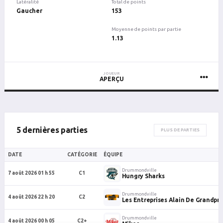
Latéralité
Total de points
Gaucher
153
Moyenne de points par partie
1.13
JOUEUR
APERÇU
5 dernières parties
PLUS DE PARTIES
DATE
CATÉGORIE
ÉQUIPE
Drummondville
7 août 2026 01 h 55
C1
Hungry Sharks
Drummondville
4 août 2026 22 h 20
C2
Les Entreprises Alain De Grandpr
Drummondville
4 août 2026 00 h 05
C2+