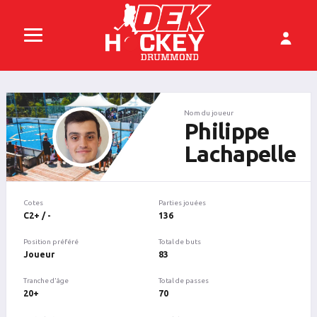
Nom du joueur
Philippe
Lachapelle
Cotes
Parties jouées
C2+ / -
136
Position préféré
Total de buts
Joueur
83
Tranche d'âge
Total de passes
20+
70