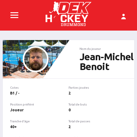
Nom du joueur
Jean-Michel
Benoit
Cotes
Parties jouées
B1 / -
2
Position préféré
Total de buts
Joueur
0
Tranche d'âge
Total de passes
40+
2