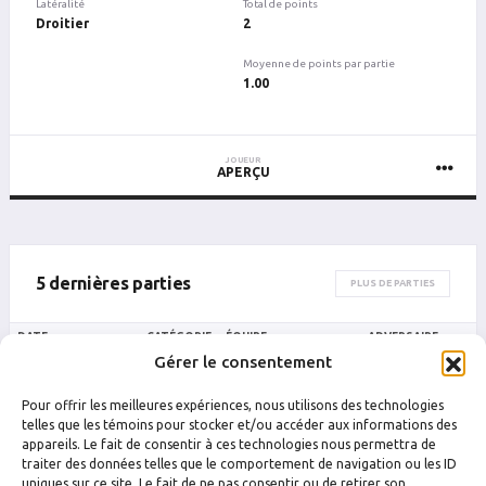
Latéralité
Total de points
Droitier
2
Moyenne de points par partie
1.00
JOUEUR
APERÇU
5 dernières parties
PLUS DE PARTIES
DATE
CATÉGORIE
ÉQUIPE
ADVERSAIRE
R
Gérer le consentement
Drummondville
Drummond
12 juillet 2024 00 h 05
A
V
Coffrage CPL
Stars
Pour offrir les meilleures expériences, nous utilisons des technologies
Drummondville
Drummond
telles que les témoins pour stocker et/ou accéder aux informations des
11 juillet 2024 22 h 20
A
Coffrage CPL
Stars
appareils. Le fait de consentir à ces technologies nous permettra de
traiter des données telles que le comportement de navigation ou les ID
uniques sur ce site. Le fait de ne pas consentir ou de retirer son