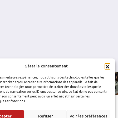
0
0
0
0
0
0
0
0
Gérer le consentement
les meilleures expériences, nous utilisons des technologies telles que les
r stocker et/ou accéder aux informations des appareils. Le fait de
ces technologies nous permettra de traiter des données telles que le
 de navigation ou les ID uniques sur ce site. Le fait de ne pas consentir
r son consentement peut avoir un effet négatif sur certaines
ques et fonctions.
cepter
Refuser
Voir les préférences