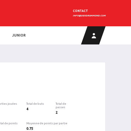
CONTACT
INFO@DEKDRUMMOND.COM
JUNIOR
arties jouées
Total de buts
Total de
passes
4
2
tal de points
Moyenne de points par partie
0.75