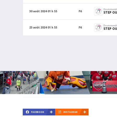
Drummondv
30 août 2024 01 h 55
F6
STEP O
Drummondv
23 août 2024 01 h 55
F6
STEP O
FACEBOOK
INSTAGRAM