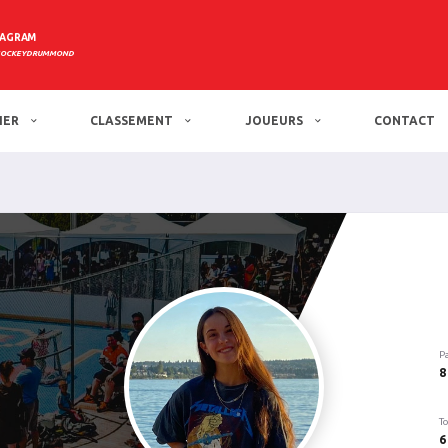
TAGRAM
HOCKEYDRUMMOND
IER
CLASSEMENT
JOUEURS
CONTACT
P
8
To
6