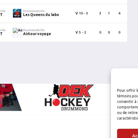
ille
Drummondville
V
10 - 3
3
1
4
2
UT
Les Queens du labo
ille
Drummondville
V
5 - 2
0
0
0
0
UT
Airtour voyage
Pour offrir 
témoins pou
consentir à 
comportement
ou de retire
caractéristi
Ac