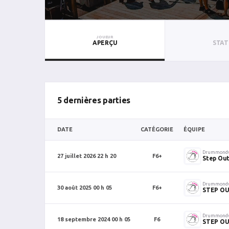
JOUEUR
APERÇU
STAT
5 dernières parties
DATE
CATÉGORIE
ÉQUIPE
Drummondv
27 juillet 2026 22 h 20
F6+
Step Ou
Drummondv
30 août 2025 00 h 05
F6+
STEP O
Drummondv
18 septembre 2024 00 h 05
F6
STEP O