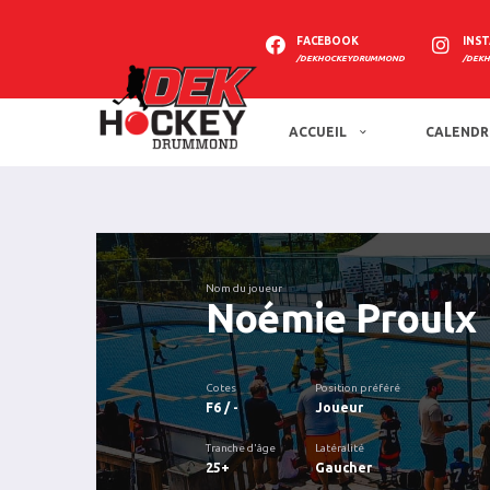
FACEBOOK
INS
/DEKHOCKEYDRUMMOND
/DEK
ACCUEIL
CALENDR
Nom du joueur
Noémie Proulx
Cotes
Position préféré
F6 / -
Joueur
Tranche d'âge
Latéralité
25+
Gaucher