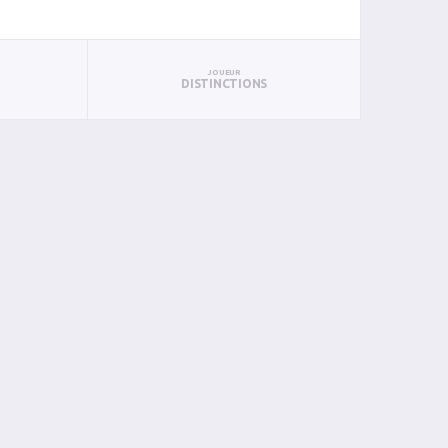
JOUEUR
DISTINCTIONS
BAN
PAN
BIN
PIN
0
0
0
0
0
0
0
0
0
0
0
0