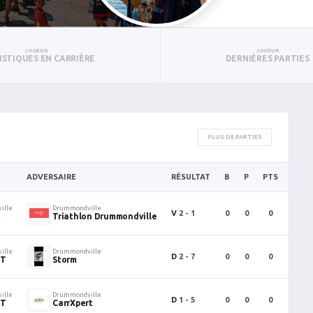
JOUEUR
JOUEUR
ISTIQUES EN CARRIÈRE
DERNIÈRES PARTIES
PLUS DE PARTIES
ADVERSAIRE
RÉSULTAT
B
P
PTS
PUN
ille
Drummondville
V
2 - 1
0
0
0
2
t
Triathlon Drummondville
ille
Drummondville
D
2 - 7
0
0
0
0
UT
Storm
ille
Drummondville
D
1 - 5
0
0
0
0
UT
CarrXpert