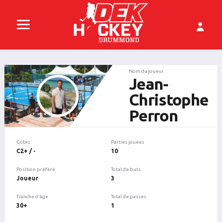
Nom du joueur
Jean-
Christophe
Perron
Cotes
Parties jouées
C2+ / -
10
Position préféré
Total de buts
Joueur
3
Tranche d'âge
Total de passes
30+
1