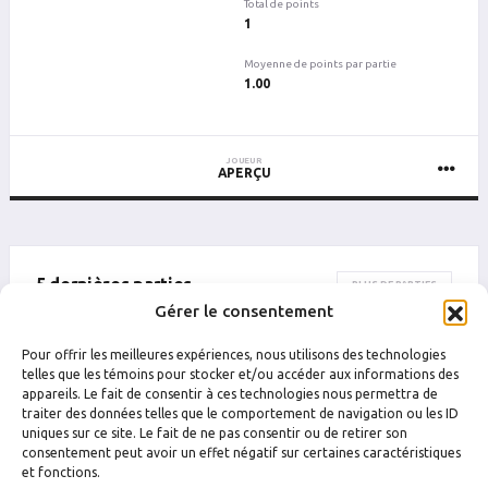
Total de points
1
Moyenne de points par partie
1.00
JOUEUR
APERÇU
5 dernières parties
PLUS DE PARTIES
Gérer le consentement
DATE
CATÉGORIE
ÉQUIPE
ADVERSAIRE
Pour offrir les meilleures expériences, nous utilisons des technologies
Drummondville
Drummondville
telles que les témoins pour stocker et/ou accéder aux informations des
5 juillet 2024 23 h 10
M9
Devils
La Comté
appareils. Le fait de consentir à ces technologies nous permettra de
traiter des données telles que le comportement de navigation ou les ID
uniques sur ce site. Le fait de ne pas consentir ou de retirer son
consentement peut avoir un effet négatif sur certaines caractéristiques
et fonctions.