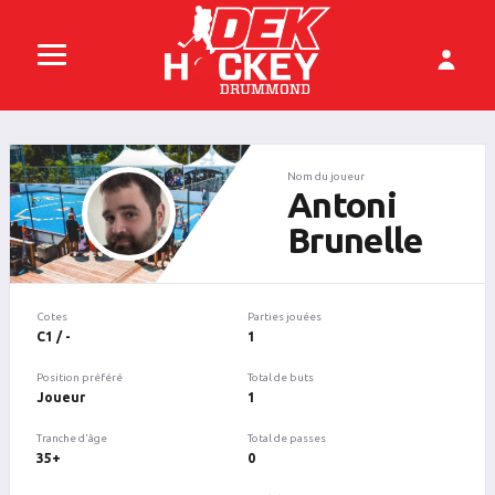
Nom du joueur
Antoni
Brunelle
Cotes
Parties jouées
C1 / -
1
Position préféré
Total de buts
Joueur
1
Tranche d'âge
Total de passes
35+
0