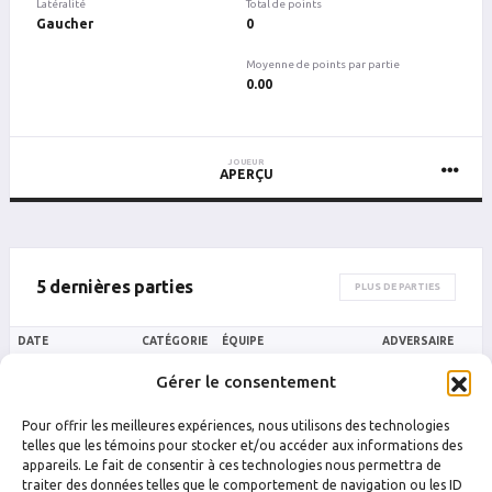
Latéralité
Total de points
Gaucher
0
Moyenne de points par partie
0.00
JOUEUR
APERÇU
5 dernières parties
PLUS DE PARTIES
DATE
CATÉGORIE
ÉQUIPE
ADVERSAIRE
LADHD
Gérer le consentement
Drummondville
Drummondvil
8 juillet 2024 23 h 10
Secure
Rocket de Laval
Barracuda
Exchange
Pour offrir les meilleures expériences, nous utilisons des technologies
LADHD
Drummondville
Drummondvil
telles que les témoins pour stocker et/ou accéder aux informations des
2 juillet 2024 00 h 05
Secure
Rocket de Laval
Silven Kni
Exchange
appareils. Le fait de consentir à ces technologies nous permettra de
traiter des données telles que le comportement de navigation ou les ID