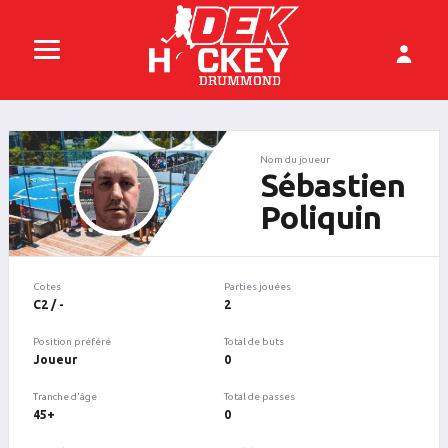
Nom du joueur
Sébastien
Poliquin
Cotes
Parties jouées
C2 / -
2
Position préféré
Total de buts
Joueur
0
Tranche d'âge
Total de passes
45+
0