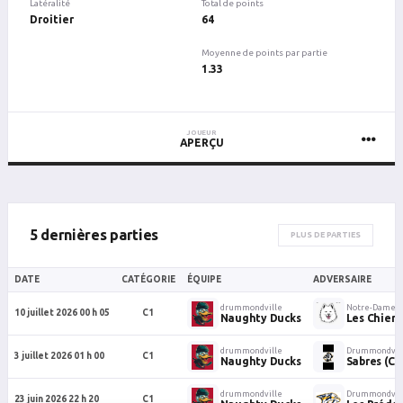
Latéralité
Total de points
Droitier
64
Moyenne de points par partie
1.33
JOUEUR
APERÇU
5 dernières parties
PLUS DE PARTIES
DATE
CATÉGORIE
ÉQUIPE
ADVERSAIRE
drummondville
Notre-Dame-d
10 juillet 2026 00 h 05
C1
Naughty Ducks
Les Chien
drummondville
Drummondvil
3 juillet 2026 01 h 00
C1
Naughty Ducks
Sabres (C1
drummondville
Drummondvil
23 juin 2026 22 h 20
C1