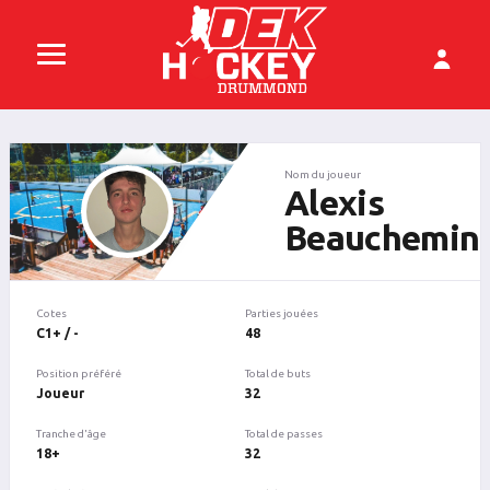
Nom du joueur
Alexis
Beauchemin
Cotes
Parties jouées
C1+ / -
48
Position préféré
Total de buts
Joueur
32
Tranche d'âge
Total de passes
18+
32