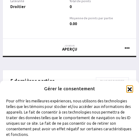
Latéralité
Total de points
Droitier
0
Moyenne de points par partie
0.00
JOUEUR
APERÇU
5 dernières parties
PLUS DE PARTIES
Gérer le consentement
DATE
CATÉGORIE
ÉQUIPE
ADVERSAIRE
Pour offrir les meilleures expériences, nous utilisons des technologies
Drummondville
Drummondville
telles que les témoins pour stocker et/ou accéder aux informations des
25 juin 2024 01 h 00
F6+
Thirsty
M2 Électrique
appareils. Le fait de consentir à ces technologies nous permettra de
traiter des données telles que le comportement de navigation ou les ID
uniques sur ce site. Le fait de ne pas consentir ou de retirer son
consentement peut avoir un effet négatif sur certaines caractéristiques
et fonctions.