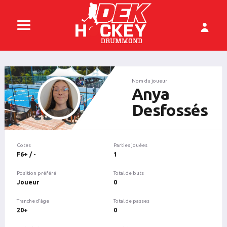
Nom du joueur
Anya
Desfossés
Cotes
Parties jouées
F6+ / -
1
Position préféré
Total de buts
Joueur
0
Tranche d'âge
Total de passes
20+
0