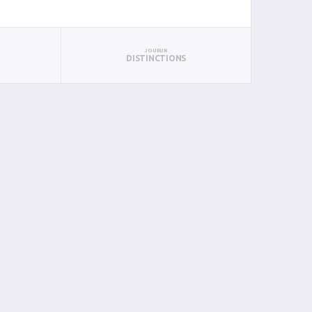
JOUEUR
DISTINCTIONS
PUN
BAN
PAN
BIN
PIN
0
0
0
0
0
2
0
0
0
0
0
0
0
0
0