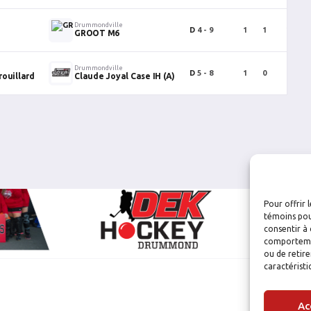
Drummondville
D
4 - 9
1
1
2
GROOT M6
Drummondville
D
5 - 8
1
0
1
rouillard
Claude Joyal Case IH (A)
Pour offrir 
témoins pou
consentir à 
comportement
ou de retire
caractéristi
Ac