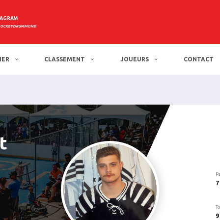
TAGRAM
HOCKEYDRUMMOND
IER
CLASSEMENT
JOUEURS
CONTACT
t
P
7
To
9