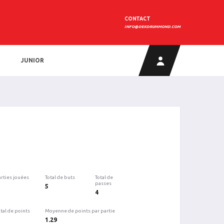
CONTACT
INFO@DEKDRUMMOND.COM
JUNIOR
arties jouées
Total de buts
Total de
passes
5
4
tal de points
Moyenne de points par partie
1.29