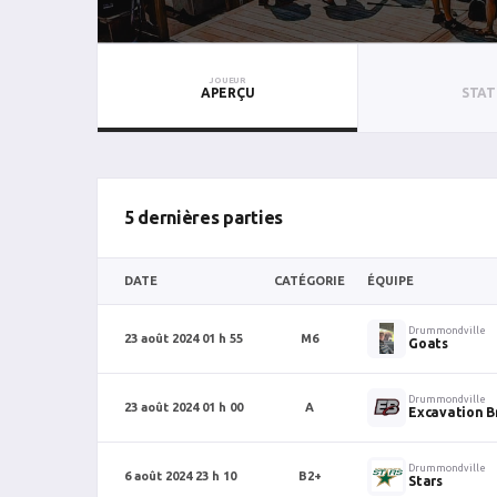
JOUEUR
APERÇU
STAT
5 dernières parties
DATE
CATÉGORIE
ÉQUIPE
Drummondville
23 août 2024 01 h 55
M6
Goats
Drummondville
23 août 2024 01 h 00
A
Excavation B
Drummondville
6 août 2024 23 h 10
B2+
Stars