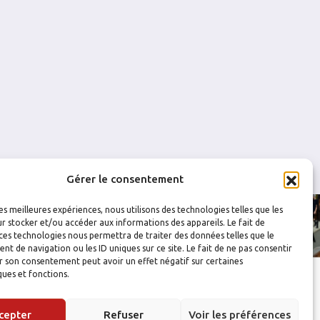
0
0
0
0
0
0
0
0
0
0
Gérer le consentement
les meilleures expériences, nous utilisons des technologies telles que les
r stocker et/ou accéder aux informations des appareils. Le fait de
ces technologies nous permettra de traiter des données telles que le
 de navigation ou les ID uniques sur ce site. Le fait de ne pas consentir
r son consentement peut avoir un effet négatif sur certaines
ques et fonctions.
cepter
Refuser
Voir les préférences