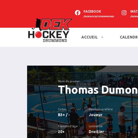
FACEBOOK
INS
/DEKHOCKEYDRUMMOND
/DEK
ACCUEIL
CALENDR
Nom du joueur
Thomas Dumon
Cotes
Position préféré
B3+ / -
Joueur
Tranche d'âge
Latéralité
20+
Droitier