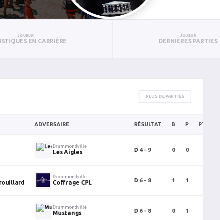
JOUEUR
JOUEUR
ISTIQUES EN CARRIÈRE
DERNIÈRES PARTIES
PLUS DE PARTIES
ADVERSAIRE
RÉSULTAT
B
P
PTS
Drummondville
D
4 - 9
0
0
0
Les Aigles
Drummondville
D
6 - 8
1
1
2
rouillard
Coffrage CPL
Drummondville
D
6 - 8
0
1
1
Mustangs