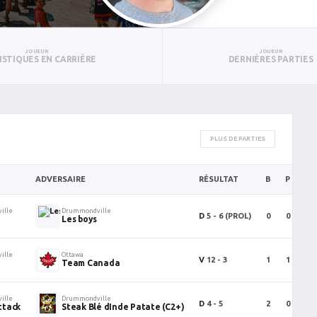
JOUEUR
JOUEUR
ISTIQUES EN CARRIÈRE
DERNIÈRES PARTIES
PLUS DE PARTIES
ADVERSAIRE
RÉSULTAT
B
P
PT
ille
Drummondville
D
5 - 6 (PROL)
0
0
0
Les boys
ille
Ottawa
V
12 - 3
1
1
2
Team Canada
ille
Drummondville
D
4 - 5
2
0
2
ttack
Steak Blé dInde Patate (C2+)