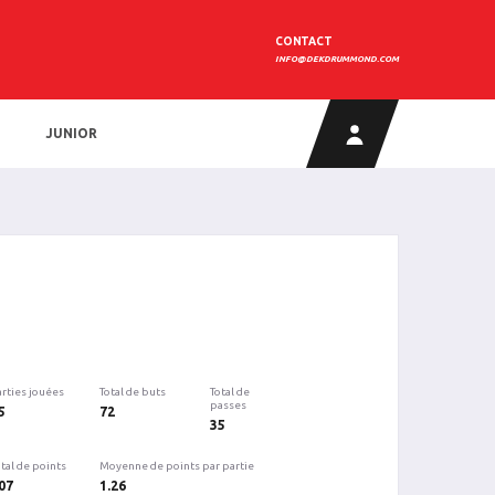
CONTACT
INFO@DEKDRUMMOND.COM
JUNIOR
arties jouées
Total de buts
Total de
passes
5
72
35
tal de points
Moyenne de points par partie
07
1.26