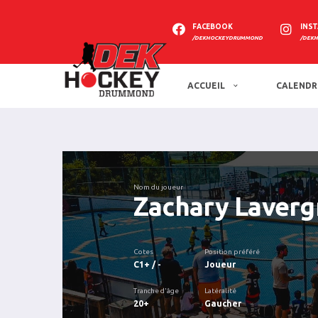
FACEBOOK
INS
/DEKHOCKEYDRUMMOND
/DEK
ACCUEIL
CALENDR
Nom du joueur
Zachary Laver
Cotes
Position préféré
C1+ / -
Joueur
Tranche d'âge
Latéralité
20+
Gaucher