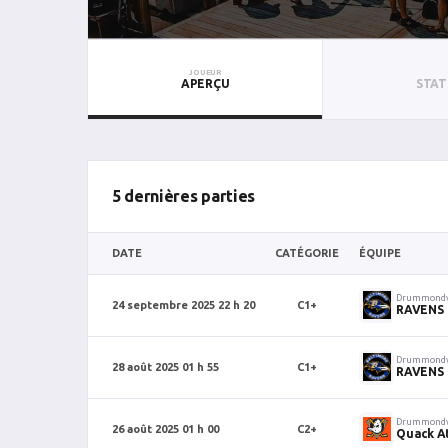
JOUEUR
APERÇU
STAT
5 dernières parties
DATE
CATÉGORIE
ÉQUIPE
Drummondv
24 septembre 2025 22 h 20
C1+
RAVENS
Drummondv
28 août 2025 01 h 55
C1+
RAVENS
Drummondv
26 août 2025 01 h 00
C2+
Quack A