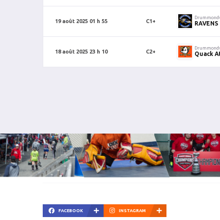
Drummondv
19 août 2025 01 h 55
C1+
RAVENS
Drummondv
18 août 2025 23 h 10
C2+
Quack A
FACEBOOK
INSTAGRAM