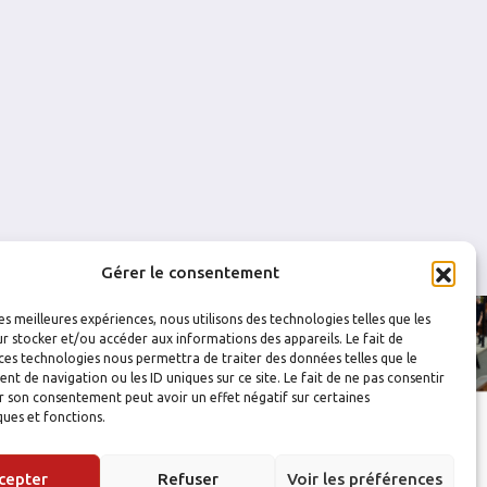
0
0
0
0
0
2
0
0
0
0
Gérer le consentement
les meilleures expériences, nous utilisons des technologies telles que les
r stocker et/ou accéder aux informations des appareils. Le fait de
ces technologies nous permettra de traiter des données telles que le
 de navigation ou les ID uniques sur ce site. Le fait de ne pas consentir
r son consentement peut avoir un effet négatif sur certaines
ques et fonctions.
cepter
Refuser
Voir les préférences