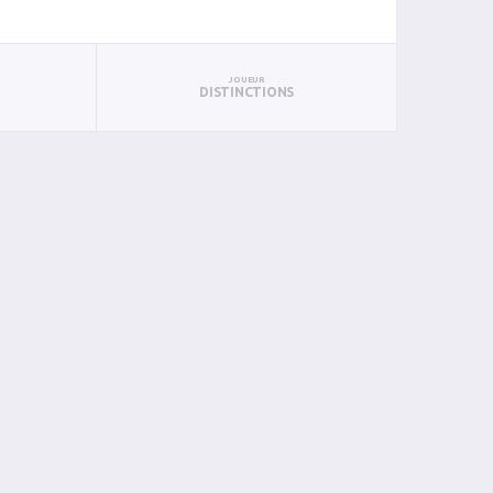
JOUEUR
DISTINCTIONS
S
PUN
BAN
PAN
BIN
PIN
0
0
0
0
0
0
0
1
0
0
0
0
0
0
0