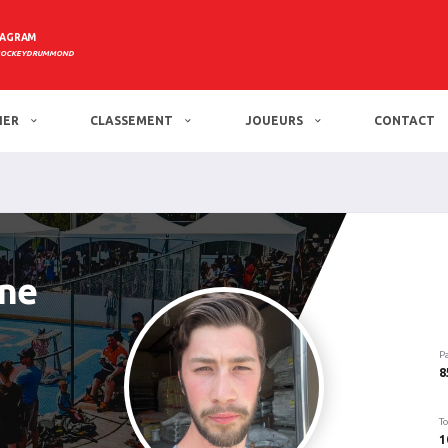
TAGRAM
HOCKEYDRUMMOND
IER
CLASSEMENT
JOUEURS
CONTACT
gne
P
8
To
1