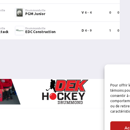
ille
Drummondville
V
6 - 4
0
0
0
PGM Junior
ille
Drummondville
D
4 - 9
1
0
1
ttack
EDC Construction
Pour offrir 
témoins pou
consentir à 
comportement
ou de retire
caractéristi
Ac