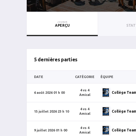
JOUEUR
APERÇU
STAT
5 dernières parties
DATE
CATÉGORIE
ÉQUIPE
4 vs 4
Collège Tea
6 août 2026 01 h 00
Amical
4 vs 4
Collège Tea
15 juillet 2026 23 h 10
Amical
4 vs 4
Collège Tea
9 juillet 2026 01 h 00
Amical