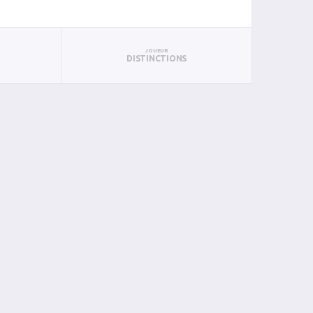
JOUEUR
DISTINCTIONS
N
BAN
PAN
BIN
PIN
0
0
0
0
0
0
0
0
0
0
0
0