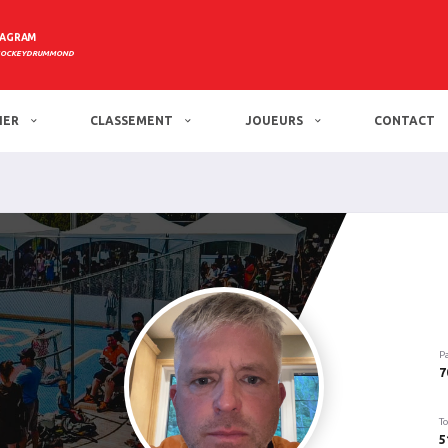
TAGRAM
HOCKEYDRUMMOND
IER
CLASSEMENT
JOUEURS
CONTACT
P
7
To
5