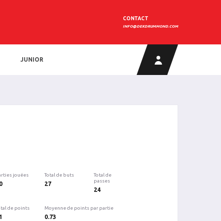
CONTACT
INFO@DEKDRUMMOND.COM
JUNIOR
arties jouées
Total de buts
Total de
passes
0
27
24
tal de points
Moyenne de points par partie
1
0.73