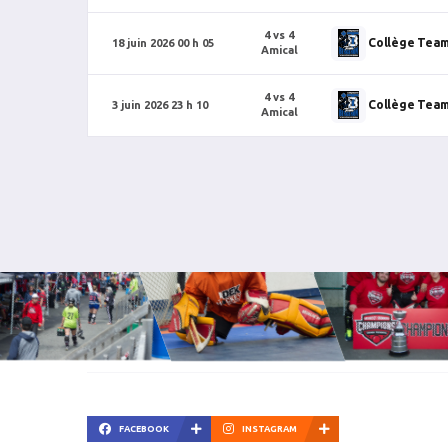
4 vs 4
Collège Tea
18 juin 2026 00 h 05
Amical
4 vs 4
Collège Tea
3 juin 2026 23 h 10
Amical
FACEBOOK
INSTAGRAM