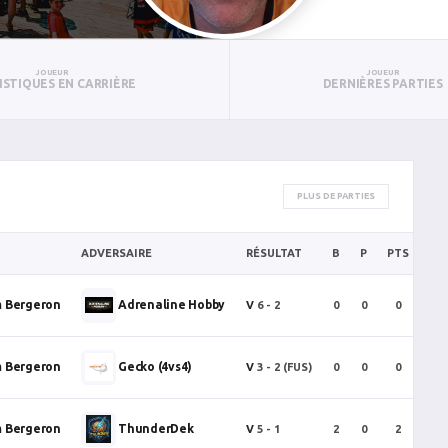
JOUEUR
JOUEUR
ISTIQUES EN CARRIÈRE
DERNIÈRES PARTIES
PLUS DE PARTIES
ADVERSAIRE
RÉSULTAT
B
P
PTS
PU
m Bergeron
Adrenaline Hobby
V
6 - 2
0
0
0
0
m Bergeron
Gecko (4vs4)
V
3 - 2
(FUS)
0
0
0
0
m Bergeron
ThunderDek
V
5 - 1
2
0
2
0