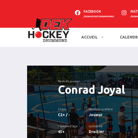
FACEBOOK
INS
/DEKHOCKEYDRUMMOND
/DEK
ACCUEIL
CALENDR
Nom du joueur
Conrad Joyal
Cotes
Position préféré
C2+ / -
Joueur
Tranche d'âge
Latéralité
45+
Droitier