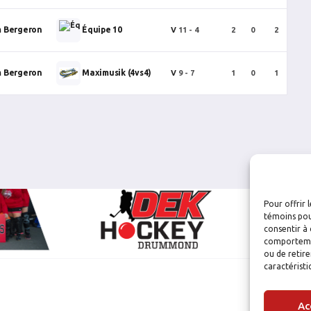
m Bergeron
Équipe 10
V
11 - 4
2
0
2
0
m Bergeron
Maximusik (4vs4)
V
9 - 7
1
0
1
0
Pour offrir 
témoins pou
consentir à 
comportement
ou de retire
caractéristi
Ac