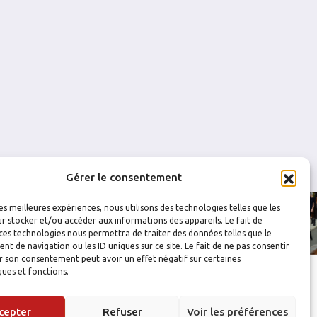
0
0
0
0
0
0
0
0
Gérer le consentement
les meilleures expériences, nous utilisons des technologies telles que les
r stocker et/ou accéder aux informations des appareils. Le fait de
ces technologies nous permettra de traiter des données telles que le
 de navigation ou les ID uniques sur ce site. Le fait de ne pas consentir
r son consentement peut avoir un effet négatif sur certaines
ques et fonctions.
cepter
Refuser
Voir les préférences