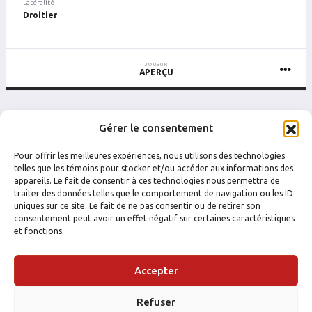
Latéralité
Droitier
JOUEUR
APERÇU
Gérer le consentement
5 dernières parties
PLUS DE PARTIES
Pour offrir les meilleures expériences, nous utilisons des technologies
telles que les témoins pour stocker et/ou accéder aux informations des
DATE
CATÉGORIE
ÉQUIPE
ADVERSAIRE
RÉSULTAT
B
P
PTS
PUN
B
appareils. Le fait de consentir à ces technologies nous permettra de
traiter des données telles que le comportement de navigation ou les ID
uniques sur ce site. Le fait de ne pas consentir ou de retirer son
consentement peut avoir un effet négatif sur certaines caractéristiques
et fonctions.
Accepter
Refuser