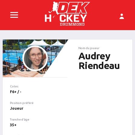
Nom du joueur
Audrey
Riendeau
Cotes
F6+ / -
Position préféré
Joueur
Tranche d'âge
35+