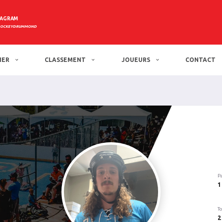
TAGRAM
HOCKEYDRUMMOND
IER
CLASSEMENT
JOUEURS
CONTACT
P
1
To
2