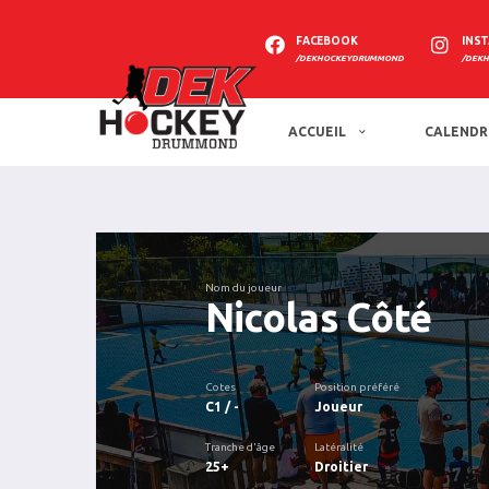
FACEBOOK
INS
/DEKHOCKEYDRUMMOND
/DEK
ACCUEIL
CALENDR
Nom du joueur
Nicolas Côté
Cotes
Position préféré
C1 / -
Joueur
Tranche d'âge
Latéralité
25+
Droitier