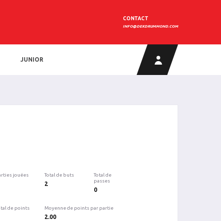
CONTACT
INFO@DEKDRUMMOND.COM
JUNIOR
arties jouées
Total de buts
Total de
passes
2
0
tal de points
Moyenne de points par partie
2.00