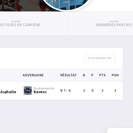
JOUEUR
JOUEUR
ISTIQUES EN CARRIÈRE
DERNIÈRES PARTIES
PLUS DE PARTIES
ADVERSAIRE
RÉSULTAT
B
P
PTS
PUN
BAN
Drummondville
V
7 - 6
2
0
2
2
0
 Asphalte
Ravens