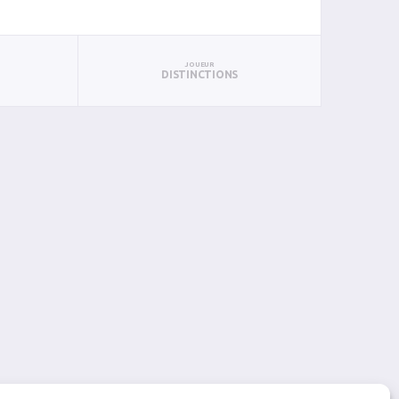
JOUEUR
DISTINCTIONS
PAN
BIN
PIN
0
0
0