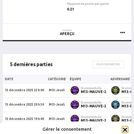
Moyenne de points par partie
0.21
JOUEUR
APERÇU
5 dernières parties
PLUS DE PARTIES
DATE
CATÉGORIE
ÉQUIPE
ADVERSAIRE
Drummondville
Drummon
13 décembre 2025 22 h 00
M13-Jeudi
M13-MAUVE-2
M13-O
Drummondville
Drummon
13 décembre 2025 20 h 30
M13-Jeudi
M13-MAUVE-2
M13-B
Drummondville
Drummon
13 décembre 2025 19 h 00
M13-Jeudi
M13-MAUVE-2
M13-O
Gérer le consentement
Drummondville
Drummon
4 décembre 2025 22 h 15
M13-Jeudi