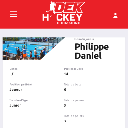
Nom du joueur
Philippe
Daniel
Cotes
Parties jouées
- / -
14
Position préféré
Total de buts
Joueur
0
Tranche d'âge
Total de passes
Junior
3
Total de points
3