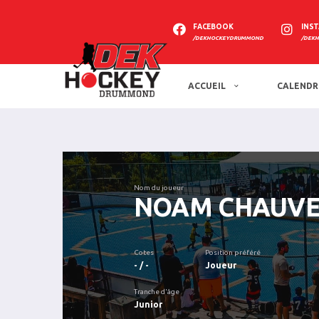
FACEBOOK
INS
/DEKHOCKEYDRUMMOND
/DEK
ACCUEIL
CALENDR
Nom du joueur
NOAM CHAUVE
Cotes
Position préféré
- / -
Joueur
Tranche d'âge
Junior