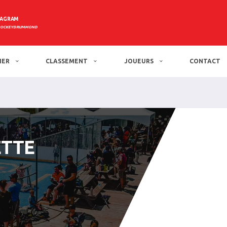
TAGRAM
HOCKEYDRUMMOND
IER
CLASSEMENT
JOUEURS
CONTACT
TTE