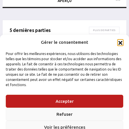
APERÇU
5 dernières parties
PLUS DE PARTIES
Gérer le consentement
DATE
CATÉGORIE
ÉQUIPE
ADVERSAIRE
RÉSULTAT
B
P
PTS
PUN
B
Pour offrir les meilleures expériences, nous utilisons des technologies
telles que les témoins pour stocker et/ou accéder aux informations des
appareils. Le fait de consentir à ces technologies nous permettra de
traiter des données telles que le comportement de navigation ou les ID
uniques sur ce site. Le fait de ne pas consentir ou de retirer son
consentement peut avoir un effet négatif sur certaines caractéristiques
et fonctions.
Accepter
Refuser
Voir les préférences
FACEBOOK
INSTAGRAM