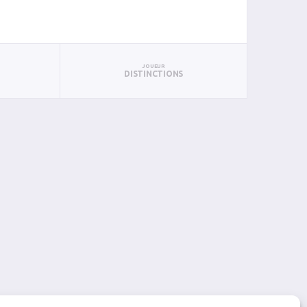
JOUEUR
DISTINCTIONS