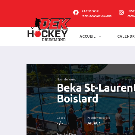
FACEBOOK
INS
/DEKHOCKEYDRUMMOND
/DEK
ACCUEIL
CALENDR
Nom du joueur
Beka St-Lauren
Boislard
Cotes
Position préféré
- / -
Joueur
Tranche d'âge