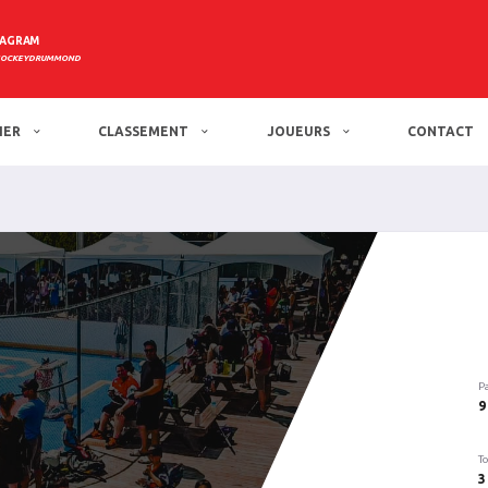
TAGRAM
HOCKEYDRUMMOND
IER
CLASSEMENT
JOUEURS
CONTACT
P
9
To
3