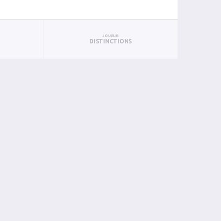
JOUEUR
DISTINCTIONS
BIN
PIN
0
0
0
0
0
0