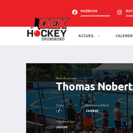
FACEBOOK
INS
/DEKHOCKEYDRUMMOND
/DEK
ACCUEIL
CALENDR
Nom du joueur
Thomas Nobert
Cotes
Position préféré
- / -
Joueur
Tranche d'âge
Junior