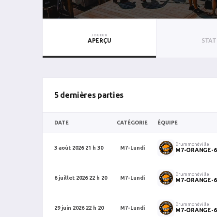
JOUEUR
APERÇU
STAT
5 dernières parties
DATE
CATÉGORIE
ÉQUIPE
Drummondville
3 août 2026 21 h 30
M7-Lundi
M7-ORANGE-6
Drummondville
6 juillet 2026 22 h 20
M7-Lundi
M7-ORANGE-6
Drummondville
29 juin 2026 22 h 20
M7-Lundi
M7-ORANGE-6