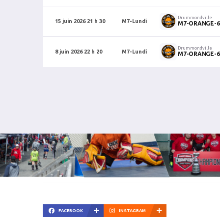
Drummondville
15 juin 2026 21 h 30
M7-Lundi
M7-ORANGE-6
Drummondville
8 juin 2026 22 h 20
M7-Lundi
M7-ORANGE-6
FACEBOOK
INSTAGRAM