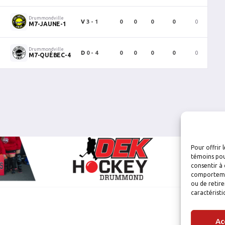
Drummondville
V
3 - 1
0
0
0
0
0
0
M7-JAUNE-1
Drummondville
D
0 - 4
0
0
0
0
0
0
M7-QUÉBEC-4
Pour offrir 
témoins pou
consentir à 
comportement
ou de retire
caractéristi
Ac