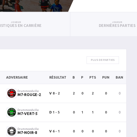
JOUEUR
JOUEUR
ISTIQUES EN CARRIÈRE
DERNIÈRES PARTIES
PLUS DE PARTIES
ADVERSAIRE
RÉSULTAT
B
P
PTS
PUN
BAN
PAN
Drummondville
V
8 - 2
2
0
2
0
0
0
M7-ROUGE-2
Drummondville
D
1 - 5
0
1
1
0
0
0
M7-VERT-5
Drummondville
V
6 - 1
0
0
0
0
0
0
M7-NOIR-8