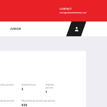
CONTACT
INFO@DEKDRUMMOND.COM
JUNIOR
arties jouées
Total de buts
Total de
passes
2
1
tal de points
Moyenne de points par partie
0.33