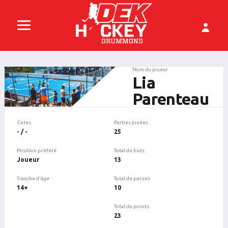
Nom du joueur
Lia
Parenteau
Cotes
Parties jouées
- / -
25
Position préféré
Total de buts
Joueur
13
Tranche d'âge
Total de passes
14+
10
Total de points
23