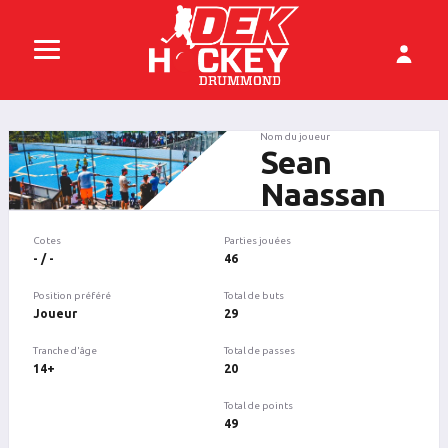
Nom du joueur
Sean
Naassan
Cotes
Parties jouées
- / -
46
Position préféré
Total de buts
Joueur
29
Tranche d'âge
Total de passes
14+
20
Total de points
49