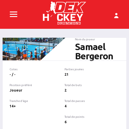
Nom du joueur
Samael
Bergeron
Cotes
Parties jouées
- / -
21
Position préféré
Total de buts
Joueur
2
Tranche d'âge
Total de passes
14+
4
Total de points
6