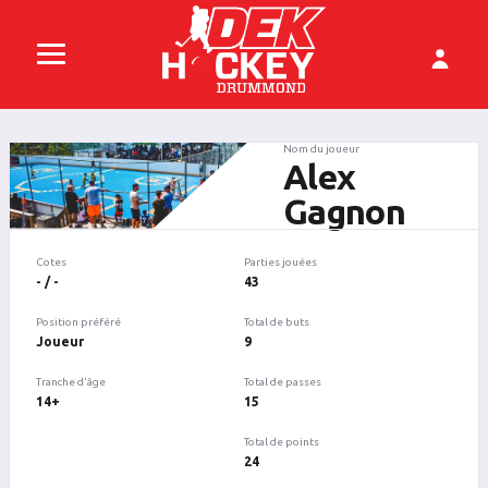
Nom du joueur
Alex
Gagnon
Cotes
Parties jouées
- / -
43
Position préféré
Total de buts
Joueur
9
Tranche d'âge
Total de passes
14+
15
Total de points
24