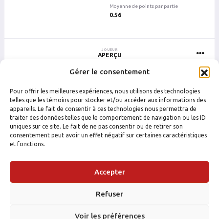
Moyenne de points par partie
0.56
JOUEUR
APERÇU
Gérer le consentement
Pour offrir les meilleures expériences, nous utilisons des technologies
telles que les témoins pour stocker et/ou accéder aux informations des
5 dernières parties
PLUS DE PARTIES
appareils. Le fait de consentir à ces technologies nous permettra de
traiter des données telles que le comportement de navigation ou les ID
uniques sur ce site. Le fait de ne pas consentir ou de retirer son
DATE
CATÉGORIE
ÉQUIPE
ADVERSAIRE
consentement peut avoir un effet négatif sur certaines caractéristiques
et fonctions.
Drummondville
Drummondville
3 août 2026 21 h 30
M15-Lundi
M15-NOIR-4
M15-VERT-2
Drummondville
Drummondville
Accepter
29 juin 2026 22 h 20
M15-Lundi
M15-NOIR-4
M15-MAUVE-5
Drummondville
Drummondville
Refuser
15 juin 2026 22 h 20
M15-Lundi
M15-NOIR-4
M15-BLEU-6
Voir les préférences
Drummondville
Drummondville
8 juin 2026 21 h 30
M15-Lundi