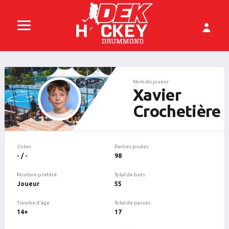
Nom du joueur
Xavier
Crochetière
Cotes
Parties jouées
- / -
98
Position préféré
Total de buts
Joueur
55
Tranche d'âge
Total de passes
14+
17