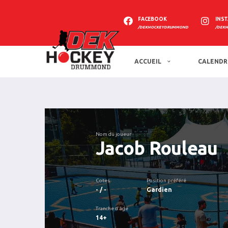
FACEBOOK
INS
/DEKHOCKEYDRUMMOND
/DEK
ACCUEIL
CALENDR
Nom du joueur
Jacob Rouleau
Cotes
Position préféré
- / -
Gardien
Tranche d'âge
14+