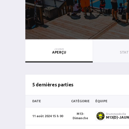
JOUEUR
APERÇU
STAT
5 dernières parties
DATE
CATÉGORIE
ÉQUIPE
M13-
Drummondville
11 août 2024 15 h 00
M13(D)-JAUN
Dimanche