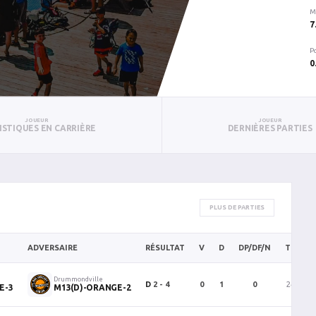
M
7
P
0
JOUEUR
JOUEUR
ISTIQUES EN CARRIÈRE
DERNIÈRES PARTIES
PLUS DE PARTIES
ADVERSAIRE
RÉSULTAT
V
D
DP/DF/N
TC
B
Drummondville
D
2 - 4
0
1
0
24
E-3
M13(D)-ORANGE-2