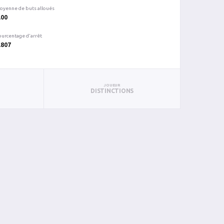
oyenne de buts alloués
.00
ourcentage d'arrêt
.807
JOUEUR
DISTINCTIONS
C
%ARR
PUN
BL
3
0.875
0
0