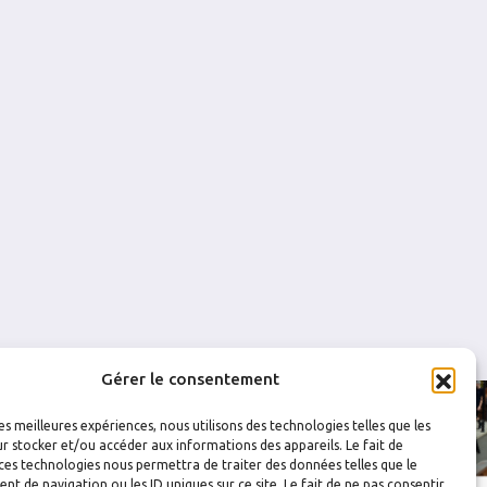
1
0.971
0
0
5
0.688
0
0
3
0.870
0
0
8
0.714
0
0
Gérer le consentement
les meilleures expériences, nous utilisons des technologies telles que les
r stocker et/ou accéder aux informations des appareils. Le fait de
ces technologies nous permettra de traiter des données telles que le
 de navigation ou les ID uniques sur ce site. Le fait de ne pas consentir