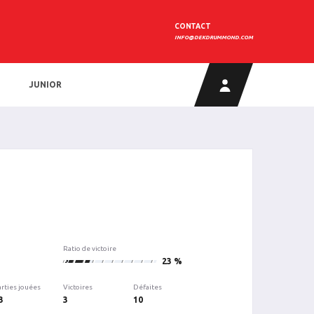
CONTACT
INFO@DEKDRUMMOND.COM
JUNIOR
Ratio de victoire
3
23 %
arties jouées
Victoires
Défaites
3
3
10