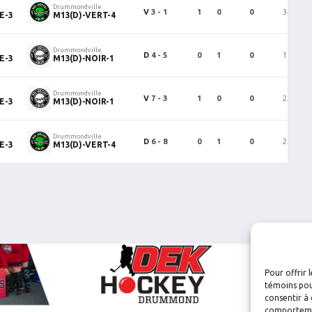
Drummondville
V
3 - 1
1
0
0
34
E-3
M13(D)-VERT-4
Drummondville
D
4 - 5
0
1
0
16
E-3
M13(D)-NOIR-1
Drummondville
V
7 - 3
1
0
0
23
E-3
M13(D)-NOIR-1
Drummondville
D
6 - 8
0
1
0
28
E-3
M13(D)-VERT-4
Pour offrir 
témoins pou
consentir à 
comportement