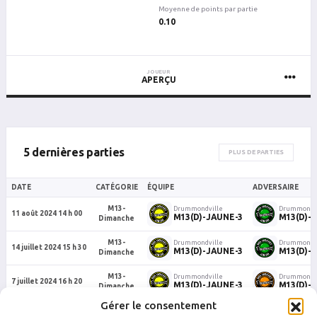
Moyenne de points par partie
0.10
JOUEUR
APERÇU
5 dernières parties
PLUS DE PARTIES
DATE
CATÉGORIE
ÉQUIPE
ADVERSAIRE
M13-
Drummondville
Drummondvi
11 août 2024 14 h 00
M13(D)-JAUNE-3
M13(D)-
Dimanche
M13-
Drummondville
Drummondvi
14 juillet 2024 15 h 30
M13(D)-JAUNE-3
M13(D)-
Dimanche
M13-
Drummondville
Drummondvi
7 juillet 2024 16 h 20
M13(D)-JAUNE-3
M13(D)-
Dimanche
Gérer le consentement
M13-
Drummondville
Drummondvi
30 juin 2024 15 h 30