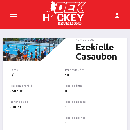
Nom du joueur
Ezekielle
Casaubon
Cotes
Parties jouées
- / -
10
Position préféré
Total de buts
Joueur
0
Tranche d'âge
Total de passes
Junior
1
Total de points
1