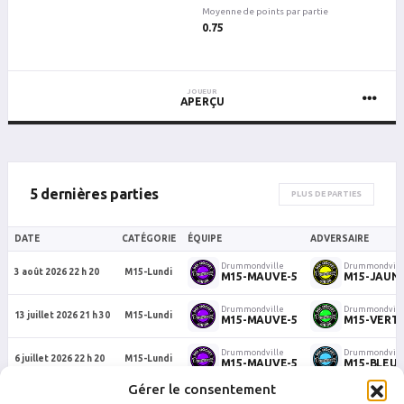
Moyenne de points par partie
0.75
JOUEUR
APERÇU
5 dernières parties
PLUS DE PARTIES
DATE
CATÉGORIE
ÉQUIPE
ADVERSAIRE
Drummondville
Drummondvill
3 août 2026 22 h 20
M15-Lundi
M15-MAUVE-5
M15-JAUNE
Drummondville
Drummondvill
13 juillet 2026 21 h 30
M15-Lundi
M15-MAUVE-5
M15-VERT-
Drummondville
Drummondvill
6 juillet 2026 22 h 20
M15-Lundi
M15-MAUVE-5
M15-BLEU-
Gérer le consentement
Drummondville
Drummondvill
15 juin 2026 22 h 20
M15-Lundi