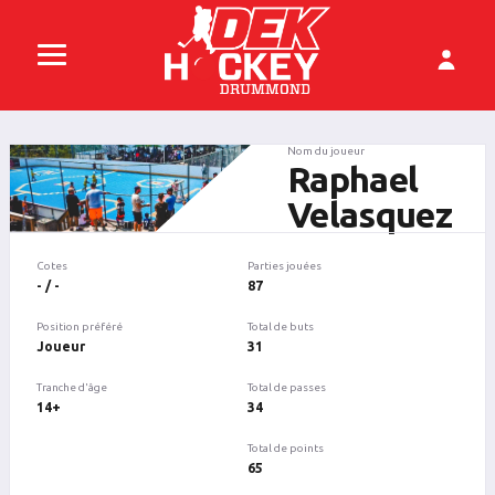
Nom du joueur
Raphael
Velasquez
Cotes
Parties jouées
- / -
87
Position préféré
Total de buts
Joueur
31
Tranche d'âge
Total de passes
14+
34
Total de points
65