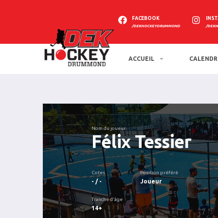
FACEBOOK
INS
/DEKHOCKEYDRUMMOND
/DEK
ACCUEIL
CALENDR
Nom du joueur
Félix Tessier
Cotes
Position préféré
- / -
Joueur
Tranche d'âge
14+