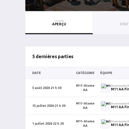
JOUEUR
APERÇU
STAT
5 dernières parties
DATE
CATÉGORIE
ÉQUIPE
M11-Atome
Drummondvil
5 août 2026 21 h 30
M11 AA Fi
AA
M11-Atome
Drummondvil
15 juillet 2026 21 h 30
M11 AA Fi
AA
M11-Atome
Drummondvil
1 juillet 2026 22 h 20
M11 AA Fi
AA