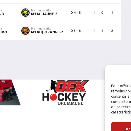
le
Drummondville
D
4 - 8
1
0
1
0
-3
M11A-JAUNE-2
le
Drummondville
D
3 - 8
1
1
2
1
IR-1
M13(D)-ORANGE-2
Pour offrir 
témoins pou
consentir à 
comportement
ou de retire
caractéristi
Ac