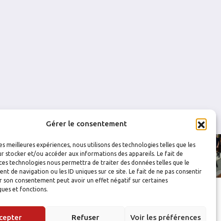
0
0
0
0
0
0
0
0
Gérer le consentement
les meilleures expériences, nous utilisons des technologies telles que les
r stocker et/ou accéder aux informations des appareils. Le fait de
ces technologies nous permettra de traiter des données telles que le
 de navigation ou les ID uniques sur ce site. Le fait de ne pas consentir
r son consentement peut avoir un effet négatif sur certaines
ques et fonctions.
cepter
Refuser
Voir les préférences