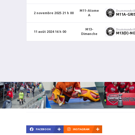
M11-Atome
Drummondvil
2 novembre 2025 21 h 00
M11A-GRIS
A
M13-
Drummondvil
11 août 2024 16 h 00
M13(D)-NO
Dimanche
FACEBOOK
INSTAGRAM