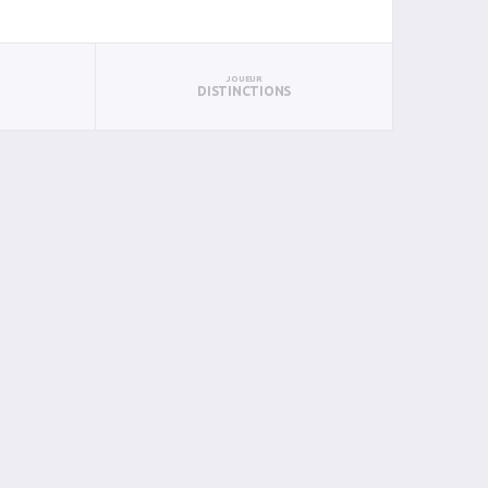
JOUEUR
DISTINCTIONS
BAN
PAN
BIN
PIN
2
0
0
0
0
0
0
0
0
0
0
0