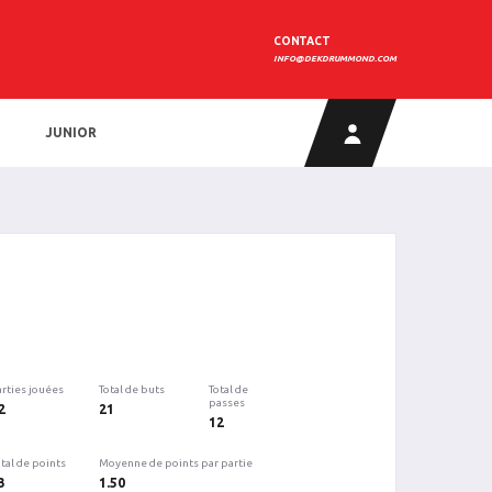
CONTACT
INFO@DEKDRUMMOND.COM
JUNIOR
arties jouées
Total de buts
Total de
passes
2
21
12
tal de points
Moyenne de points par partie
3
1.50