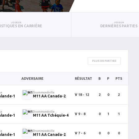
JOUEUR
JOUEUR
ISTIQUES EN CARRIÈRE
DERNIÈRES PARTIES
PLUS DE PARTIES
ADVERSAIRE
RÉSULTAT
B
P
PTS
PUN
le
Drummondville
V
18 - 12
2
0
2
0
nlande-1
M11 AA Canada-2
le
Drummondville
V
9 - 8
0
1
1
0
nlande-1
M11 AA Tchéquie-4
le
Drummondville
V
7 - 6
0
0
0
0
nlande-1
M11 AA Canada-2