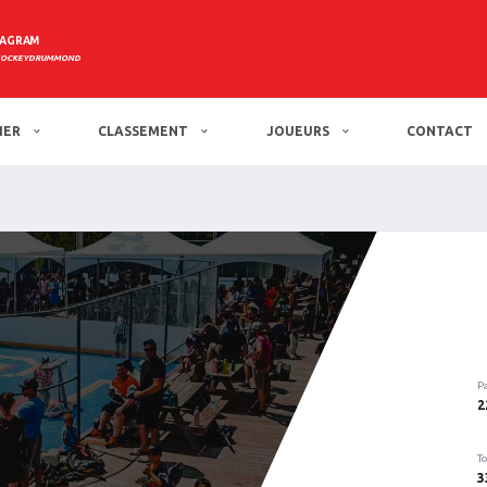
TAGRAM
HOCKEYDRUMMOND
IER
CLASSEMENT
JOUEURS
CONTACT
P
2
To
3