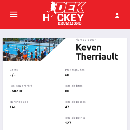
Nom du joueur
Keven
Therriault
Cotes
Parties jouées
- / -
68
Position préféré
Total de buts
Joueur
80
Tranche d'âge
Total de passes
14+
47
Total de points
127