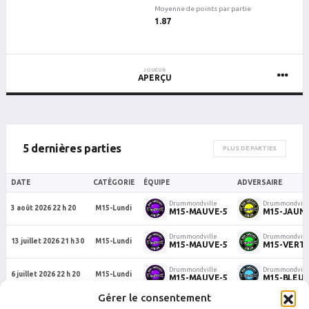
Moyenne de points par partie
1.87
JOUEUR
APERÇU
5 dernières parties
PLUS DE PARTIES
DATE
CATÉGORIE
ÉQUIPE
ADVERSAIRE
Drummondville
Drummondvill
3 août 2026 22 h 20
M15-Lundi
M15-MAUVE-5
M15-JAUNE
Drummondville
Drummondvill
13 juillet 2026 21 h 30
M15-Lundi
M15-MAUVE-5
M15-VERT-
Drummondville
Drummondvill
6 juillet 2026 22 h 20
M15-Lundi
M15-MAUVE-5
M15-BLEU-
Gérer le consentement
Drummondville
Drummondvill
29 juin 2026 22 h 20
M15-Lundi