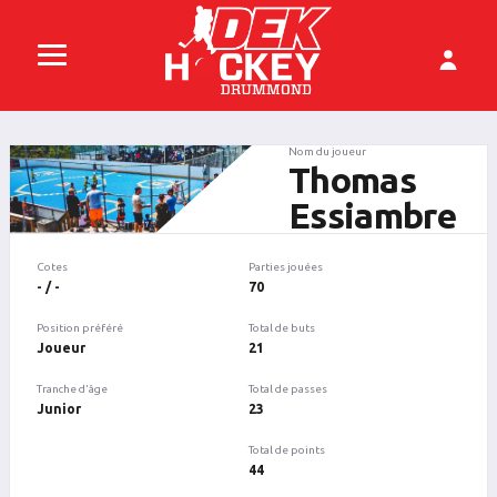
Nom du joueur
Thomas
Essiambre
Cotes
Parties jouées
- / -
70
Position préféré
Total de buts
Joueur
21
Tranche d'âge
Total de passes
Junior
23
Total de points
44