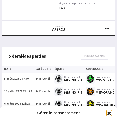
Moyenne de points par partie
0.63
JOUEUR
APERÇU
5 dernières parties
PLUS DE PARTIES
DATE
CATÉGORIE
ÉQUIPE
ADVERSAIRE
Drummondville
Drummondville
3 août 2026 21 h 30
M15-Lundi
M15-NOIR-4
M15-VERT-2
Drummondville
Drummondville
13 juillet 2026 22 h 20
M15-Lundi
M15-NOIR-4
M15-ORANGE
Drummondville
Drummondville
6 juillet 2026 22 h 20
M15-Lundi
M15-NOIR-4
M15-JAUNE-3
Gérer le consentement
Drummondville
Drummondville
29 juin 2026 22 h 20
M15-Lundi