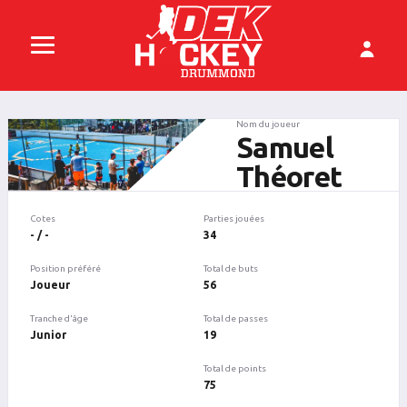
Nom du joueur
Samuel
Théoret
Cotes
Parties jouées
- / -
34
Position préféré
Total de buts
Joueur
56
Tranche d'âge
Total de passes
Junior
19
Total de points
75