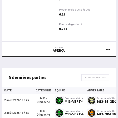
Moyenne de buts alloués
6.55
Pourcentage d'arrêt
0.744
JOUEUR
APERÇU
5 dernières parties
PLUS DE PARTIES
DATE
CATÉGORIE
ÉQUIPE
ADVERSAIRE
M13-
Drummondville
Drummondville
2 août 2026 19 h 25
M13-VERT-4
M13-BEIGE-2
Dimanche
M13-
Drummondville
Drummondville
2 août 2026 17 h 35
M13-VERT-4
M13-ORANGE
Dimanche