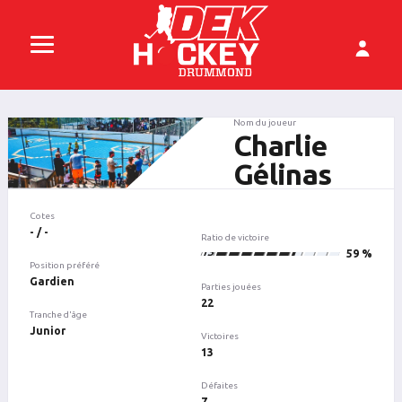
Nom du joueur
Charlie
Gélinas
Cotes
- / -
Ratio de victoire
13
59 %
Position préféré
Gardien
Parties jouées
22
Tranche d'âge
Junior
Victoires
13
Défaites
7