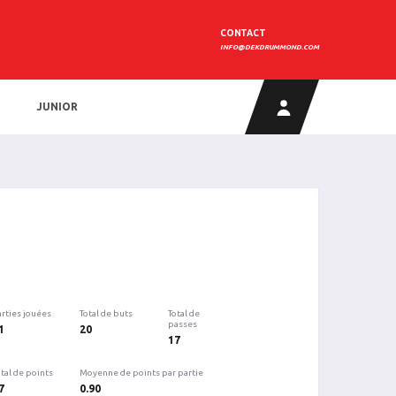
CONTACT
INFO@DEKDRUMMOND.COM
JUNIOR
arties jouées
Total de buts
Total de
passes
1
20
17
tal de points
Moyenne de points par partie
7
0.90