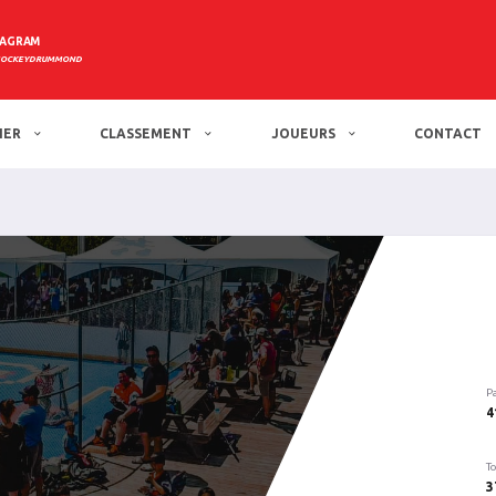
TAGRAM
HOCKEYDRUMMOND
IER
CLASSEMENT
JOUEURS
CONTACT
P
4
To
3