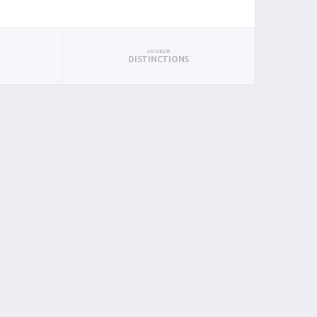
JOUEUR
DISTINCTIONS
AN
BIN
PIN
0
0
0
0
0
0
0
0
0