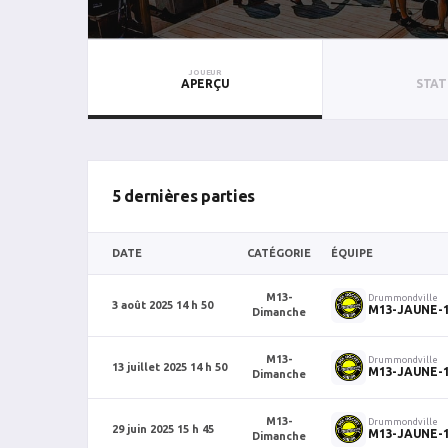
JOUEUR
APERÇU
STAT
5 dernières parties
DATE
CATÉGORIE
ÉQUIPE
M13-
Drummondville
3 août 2025 14 h 50
M13-JAUNE-
Dimanche
M13-
Drummondville
13 juillet 2025 14 h 50
M13-JAUNE-
Dimanche
M13-
Drummondville
29 juin 2025 15 h 45
M13-JAUNE-
Dimanche