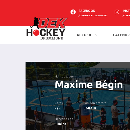
FACEBOOK
INS
/DEKHOCKEYDRUMMOND
/DEK
ACCUEIL
CALENDR
Nom du joueur
Maxime Bégin
Cotes
Position préféré
- / -
Joueur
Tranche d'âge
Junior