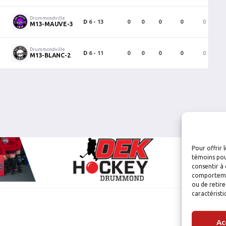
Drummondville
D
6 - 13
0
0
0
0
0
1
M13-MAUVE-3
Drummondville
D
6 - 11
0
0
0
0
0
1
M13-BLANC-2
Pour offrir 
témoins pou
consentir à 
comportement
ou de retire
caractéristi
Ac