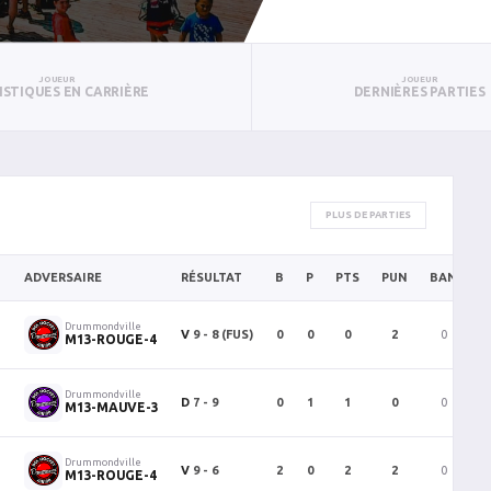
JOUEUR
JOUEUR
ISTIQUES EN CARRIÈRE
DERNIÈRES PARTIES
PLUS DE PARTIES
ADVERSAIRE
RÉSULTAT
B
P
PTS
PUN
BAN
P
Drummondville
V
9 - 8
(FUS)
0
0
0
2
0
1
M13-ROUGE-4
Drummondville
D
7 - 9
0
1
1
0
0
1
M13-MAUVE-3
Drummondville
V
9 - 6
2
0
2
2
0
1
M13-ROUGE-4