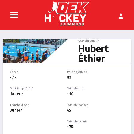
Nom du joueur
Hubert
Éthier
Cotes
Parties jouées
- / -
89
Position préféré
Total de buts
Joueur
110
Tranche d'âge
Total de passes
Junior
65
Total de points
175