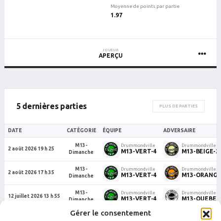
Moyenne de points par partie
1.97
JOUEUR
APERÇU
5 dernières parties
PLUS DE PARTIES
DATE
CATÉGORIE
ÉQUIPE
ADVERSAIRE
M13-
Drummondville
Drummondville
2 août 2026 19 h 25
M13-VERT-4
M13-BEIGE-2
Dimanche
M13-
Drummondville
Drummondville
2 août 2026 17 h 35
M13-VERT-4
M13-ORANGE
Dimanche
M13-
Drummondville
Drummondville
12 juillet 2026 13 h 55
M13-VERT-4
M13-QUEBEC
Dimanche
Gérer le consentement
M13-
Drummondville
Drummondville
5 juillet 2026 14 h 50