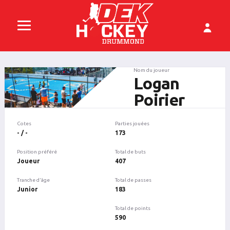
Nom du joueur
Logan
Poirier
Cotes
Parties jouées
- / -
173
Position préféré
Total de buts
Joueur
407
Tranche d'âge
Total de passes
Junior
183
Total de points
590