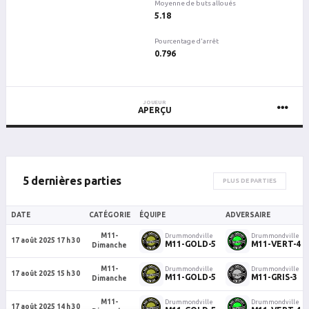
Moyenne de buts alloués
5.18
Pourcentage d'arrêt
0.796
JOUEUR
APERÇU
5 dernières parties
PLUS DE PARTIES
DATE
CATÉGORIE
ÉQUIPE
ADVERSAIRE
M11-
Drummondville
Drummondville
17 août 2025 17 h 30
M11-GOLD-5
M11-VERT-4
Dimanche
M11-
Drummondville
Drummondville
17 août 2025 15 h 30
M11-GOLD-5
M11-GRIS-3
Dimanche
M11-
Drummondville
Drummondville
17 août 2025 14 h 30