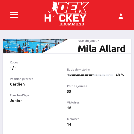
Nom du joueur
Mila Allard
Cotes
- / -
Ratio de victoire
16
48 %
Position préféré
Gardien
Parties jouées
33
Tranche d'âge
Junior
Victoires
16
Défaites
14