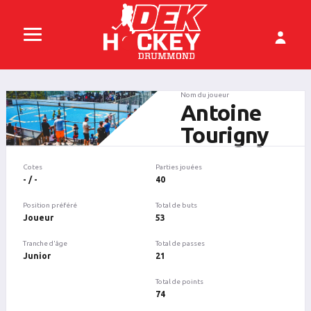
Nom du joueur
Antoine
Tourigny
Cotes
Parties jouées
- / -
40
Position préféré
Total de buts
Joueur
53
Tranche d'âge
Total de passes
Junior
21
Total de points
74