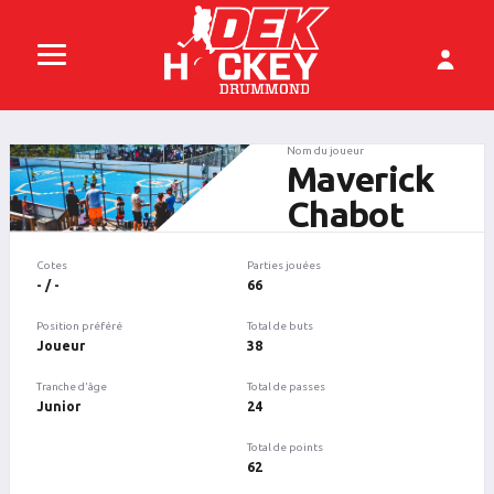
Nom du joueur
Maverick
Chabot
Cotes
Parties jouées
- / -
66
Position préféré
Total de buts
Joueur
38
Tranche d'âge
Total de passes
Junior
24
Total de points
62