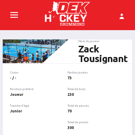
Nom du joueur
Zack
Tousignant
Cotes
Parties jouées
- / -
73
Position préféré
Total de buts
Joueur
230
Tranche d'âge
Total de passes
Junior
70
Total de points
300