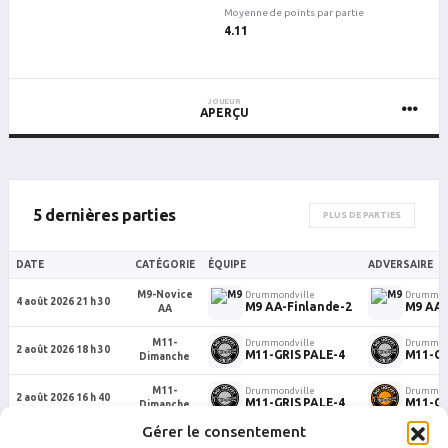
Moyenne de points par partie
4.11
JOUEUR
APERÇU
5 dernières parties
PLUS DE PARTIES
DATE
CATÉGORIE
ÉQUIPE
ADVERSAIRE
M9-Novice
Drummondville
Drummond
4 août 2026 21 h 30
M9 AA-Finlande-2
M9 AA-
AA
M11-
Drummondville
Drummond
2 août 2026 18 h 30
M11-GRIS PALE-4
M11-GR
Dimanche
M11-
Drummondville
Drummond
2 août 2026 16 h 40
M11-GRIS PALE-4
M11-O
Dimanche
Gérer le consentement
M9-Novice
Drummondville
Drummond
14 juillet 2026 21 h 30